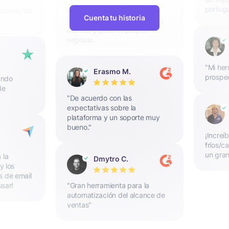
portugu
generación
He estado utilizando Snov.io
Cuenta tu historia
durante un tiempo para varios
clientes y para mi propio
negocio.
"Mi her
Erasmo M.
prospe
ando
de
"De acuerdo con las
expectativas sobre la
plataforma y un soporte muy
bueno."
¡Increí
fríos/c
un gran
 la
Dmytro C.
y los
s de email
usar!
"Gran herramienta para la
automatización del alcance de
ventas"