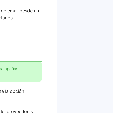
 de email desde un
tarlos
s campañas
za la opción
del proveedor, y