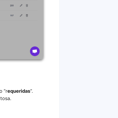
o “r
equeridas
”.
tosa.