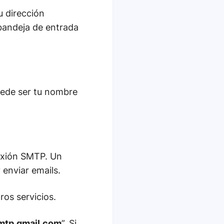
u dirección
bandeja de entrada
uede ser tu nombre
nexión SMTP. Un
 enviar emails.
os servicios.
mtp.gmail.com
”. Si