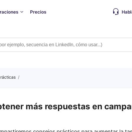
graciones
Precios
Habl
rácticas
/
tener más respuestas en campañ
compartiremos consejos prácticos para aumentar la ta