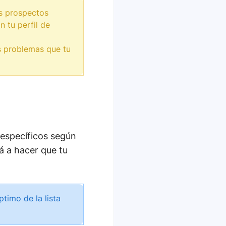
os prospectos
 tu perfil de
s problemas que tu
 específicos según
á a hacer que tu
imo de la lista