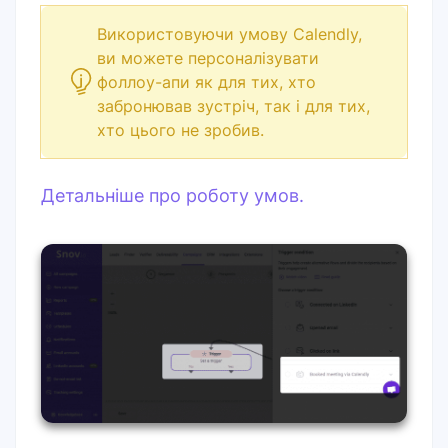
Використовуючи умову Calendly,
ви можете персоналізувати
фоллоу-апи як для тих, хто
забронював зустріч, так і для тих,
хто цього не зробив.
Детальніше про роботу умов.