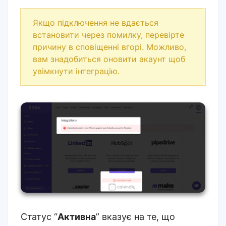
Якщо підключення не вдається
встановити через помилку, перевірте
причину в сповіщенні вгорі. Можливо,
вам знадобиться оновити акаунт щоб
увімкнути інтеграцію.
Статус “
Активна
” вказує на те, що