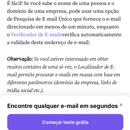
É fácil! Se você sabe o nome de uma pessoa e o
domínio de uma empresa, pode usar uma opção
de Pesquisa de E-mail Único que fornece o e-mail
direcionado em menos de um minuto, enquanto
o
Verificador de E-mails
verifica automaticamente
a validade deste endereço de e-mail:
Observação:
Se você estiver interessado em obter
muitos contatos de uma só vez, o Localizador de E-
mail permite procurar e-mails em massa com base em
diferentes parâmetros (domínio da empresa, links de
mídia social etc.).
Encontre qualquer e-mail em segundos
Passo 3.
Finalmente, era o momento certo para o
contato por e-mail. Usando
Campanhas de
Começar teste grátis
Gotejamento de E-mail
, criamos um breve e-mail