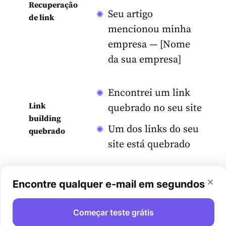
Recuperação
Seu artigo
de link
mencionou minha
empresa — [Nome
da sua empresa]
Encontrei um link
Link
quebrado no seu site
building
Um dos links do seu
quebrado
site está quebrado
Você encontrará mais ideias sobre como criar
Encontre qualquer e-mail em segundos
uma boa linha de assunto em
um de nossos posts
.
Começar teste grátis
Defina a meta e crie um call to action