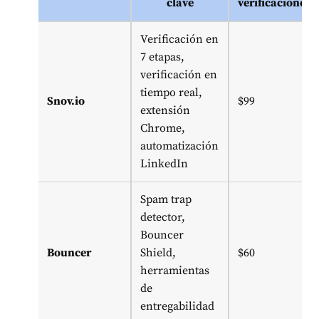
clave
verificaciones)
Verificación en
7 etapas,
verificación en
tiempo real,
Snov.io
$99
extensión
Chrome,
automatización
LinkedIn
Spam trap
detector,
Bouncer
Bouncer
Shield,
$60
herramientas
de
entregabilidad