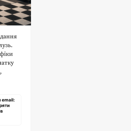
вдання
лузь.
ифіки
чатку
,
 email:
іряти
ів