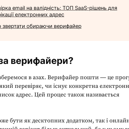
ірка email на валідність: ТОП SaaS-рішень для
ікації електронних адрес
 звертати обираючи верифайер
за верифайери?
зберемося в азах. Верифайер пошти ― це про
який перевіряє, чи існує конкретна
електронн
писок адрес. Цей процес також називається
же бути як десктопних додатком, так і онлайн