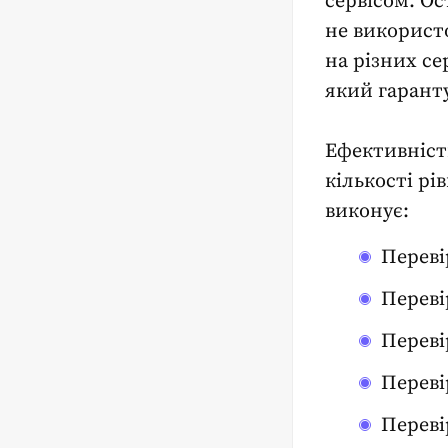
сервісом. Ос
не використ
на різних се
який гаранту
Ефективність
кількості рів
виконує:
Переві
Переві
Переві
Перевір
Переві