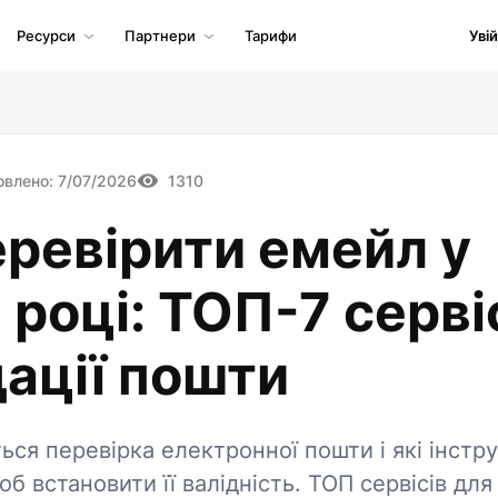
Уві
Ресурси
Партнери
Тарифи
овлено:
7/07/2026
1310
еревірити емейл у
 році: ТОП-7 серві
дації пошти
ться перевірка електронної пошти і які інстр
об встановити її валідність. ТОП сервісів для