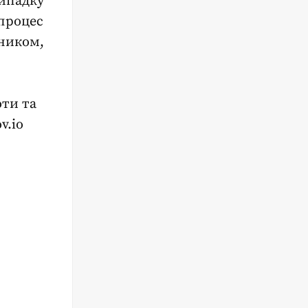
випадку
процес
бником,
оти та
v.io