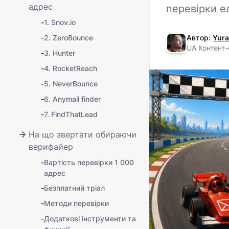
адрес
перевірки е
-
1. Snov.io
-
2. ZeroBounce
Автор:
Yura
UA Контент-
-
3. Hunter
-
4. RocketReach
-
5. NeverBounce
-
6. Anymail finder
-
7. FindThatLead
На що звертати обираючи
верифайер
-
Вартість перевірки 1 000
адрес
-
Безплатний тріал
-
Методи перевірки
-
Додаткові інструменти та