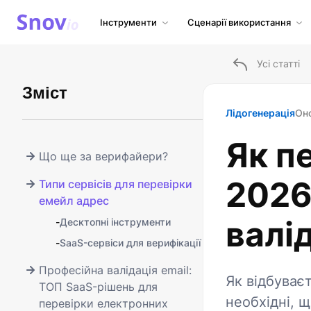
Інструменти
Сценарії використання
Усі статті
Зміст
Лідогенерація
Он
Як п
Що ще за верифайери?
2026
Типи сервісів для перевірки
емейл адрес
валі
-
Десктопні інструменти
-
SaaS-сервіси для верифікації
Професійна валідація email:
Як відбуває
ТОП SaaS-рішень для
необхідні, щ
перевірки електронних