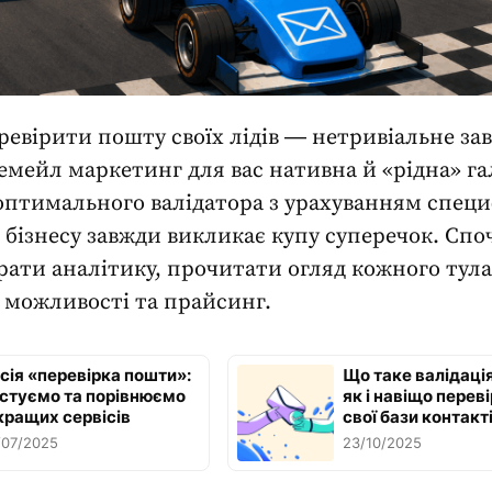
ревірити пошту
своїх лідів ― нетривіальне за
емейл маркетинг для вас нативна й «рідна» га
 оптимального валідатора з урахуванням спец
 бізнесу завжди викликає купу суперечок. Спо
рати аналітику, прочитати огляд кожного тула
х можливості та прайсинг.
сія «перевірка пошти»:
Що таке валідація
стуємо та порівнюємо
як і навіщо перев
кращих сервісів
свої бази контакт
/07/2025
23/10/2025