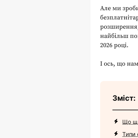
Але ми зроб
безплатнітар
розширення,
найбільш по
2026 році.
І ось, що на
Зміст:
Що щ
Типи 