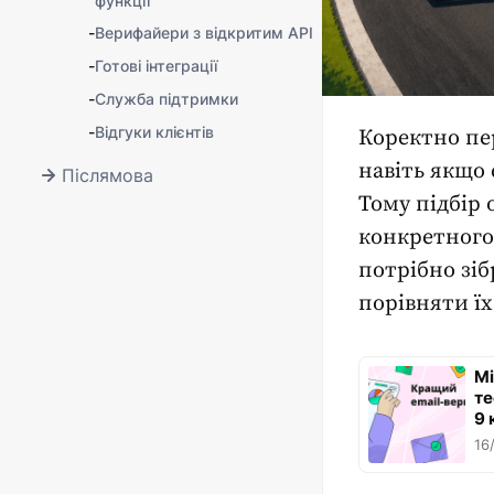
функції
-
Верифайери з відкритим API
-
Готові інтеграції
-
Служба підтримки
-
Відгуки клієнтів
Коректно
пе
навіть якщо 
Післямова
Тому підбір
конкретного
потрібно зіб
порівняти ї
Мі
те
9 
16