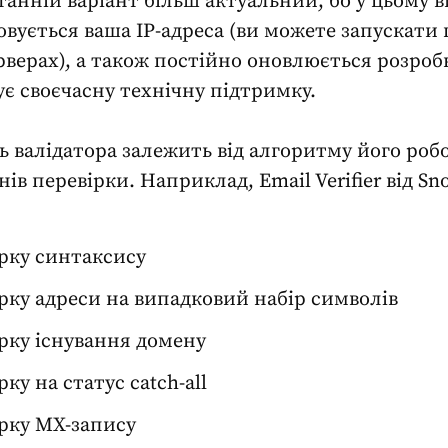
танній варіант більш актуальний, бо у цьому 
овується ваша
IP-адреса
(ви можете запускати 
рверах), а також постійно оновлюється розро
є своєчасну технічну підтримку.
 валідатора залежить від алгоритму його роб
нів перевірки. Наприклад, Email Verifier від Sno
рку синтаксису
рку адреси на випадковий набір символів
рку існування домену
ку на статус catch-all
рку MX-запису