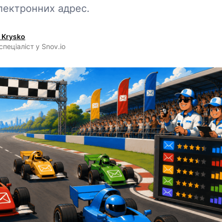
лектронних адрес.
 Krysko
спеціаліст у Snov.io