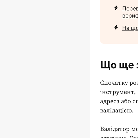
Перев
вериф
На що
Що ще 
Спочатку ро
інструмент, 
адреса
або с
валідацією.
Валідатор мо