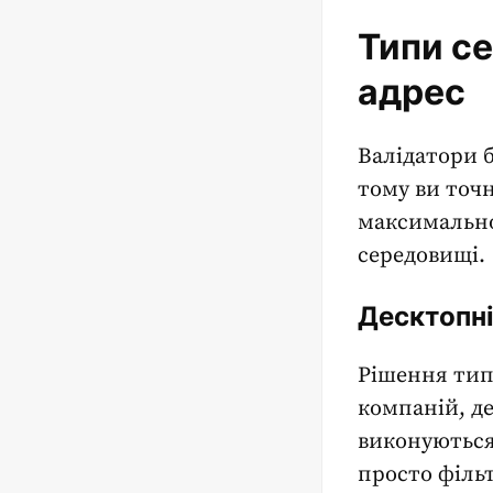
Типи се
адрес
Валідатори б
тому ви точн
максимально
середовищі.
Десктопні
Рішення тип
компаній, д
виконуються
просто філь