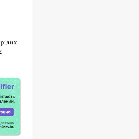
арілих
и