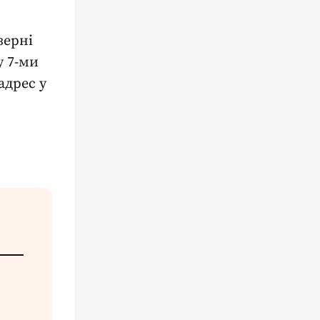
зерні
у 7-ми
адрес у