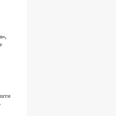
в»,
е
ошти
ь