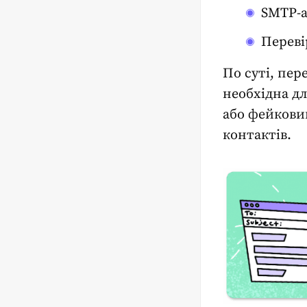
SMTP-а
Переві
По суті,
пере
необхідна дл
або фейковий
контактів.