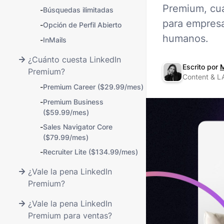
Premium, cuá
-
Búsquedas ilimitadas
para empresa
-
Opción de Perfil Abierto
humanos.
-
InMails
¿Cuánto cuesta LinkedIn
Escrito por
M
Premium?
Content & LA
-
Premium Career ($29.99/mes)
-
Premium Business
($59.99/mes)
-
Sales Navigator Core
($79.99/mes)
-
Recruiter Lite ($134.99/mes)
¿Vale la pena LinkedIn
Premium?
¿Vale la pena LinkedIn
Premium para ventas?