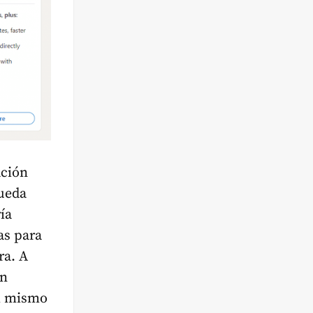
ación
queda
ía
as para
ra. A
en
ti mismo