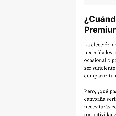
¿Cuándo
Premiu
La elección d
necesidades a
ocasional o p
ser suficient
compartir tu 
Pero, ¿qué pa
campaña seria
necesitarás c
tus actividad