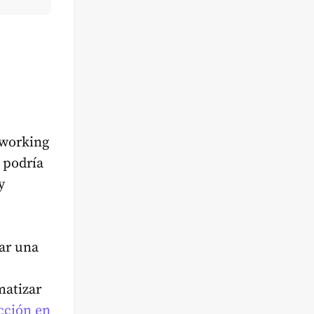
tworking
 podría
y
ar una
matizar
cción en