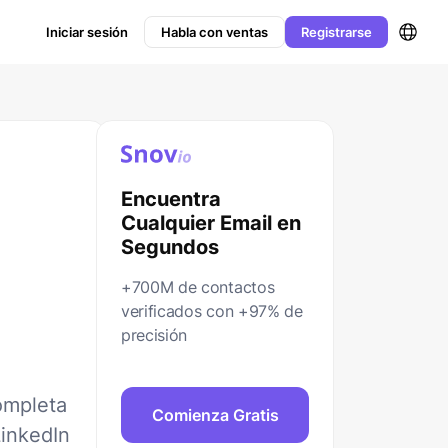
Iniciar sesión
Habla con ventas
Registrarse
Encuentra
Cualquier Email en
Segundos
n
+700M de contactos
verificados con +97% de
precisión
ompleta
Comienza Gratis
LinkedIn