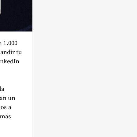
n 1.000
andir tu
LinkedIn
la
can un
os a
 más