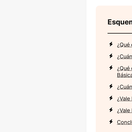
Esque
¿Qué 
¿Cuán
¿Qué 
Básic
¿Cuán
¿Vale
¿Vale
Concl