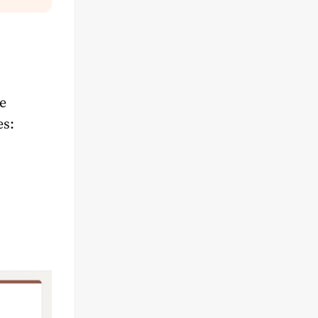
e
es: