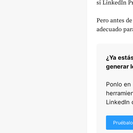
si LinkedIn P
Pero antes de
adecuado par
¿Ya está
generar 
Ponlo en 
herramien
LinkedIn 
Pruébalo