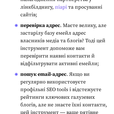
лінкбілднигу,
піарі
та просуванні
сайтів;
перевірка адрес
. Маєте велику, але
застарілу базу емейл адрес
власників медіа та блогів? Тоді цей
інструмент допоможе вам
перевірити наявні контакти й
відфільтрувати активні емейли;
пошук email-адрес
. Якщо ви
регулярно використовуєте
профільні
SEO tools
і відстежуєте
рейтинги ключових галузевих
блогів, але не знаєте їхні контакти,
цей інструмент ― ваше рятівне