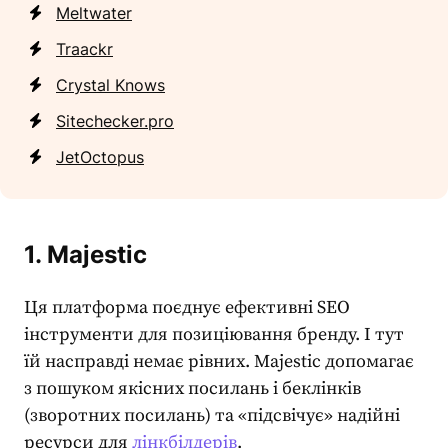
Meltwater
Traackr
Crystal Knows
Sitechecker.pro
JetOctopus
1. Majestic
Ця платформа поєднує ефективні
SEO
інструменти
для позиціювання бренду. І тут
їй насправді немає рівних. Majestic допомагає
з пошуком якісних посилань і беклінків
(зворотних посилань) та «підсвічує» надійні
ресурси для
лінкбілдерів
.