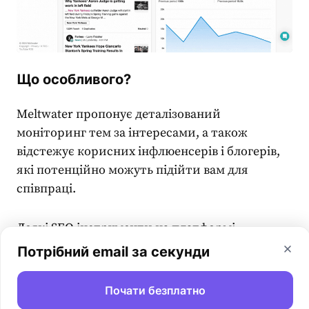
Що особливого?
Meltwater пропонує деталізований
моніторинг тем за інтересами, а також
відстежує корисних інфлюенсерів і блогерів,
які потенційно можуть підійти вам для
співпраці.
Деякі
SEO інструменти
на платформі
працюють на базі ШІ. Інші ж використовують
Потрібний email за секунди
складні пошукові алгоритми. Тож вам варто
лише зазначити ключові топіки, які
Почати безплатно
допоможуть знайти релевантний контент і