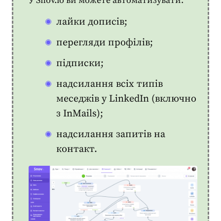
У Snov.io ви можете автоматизувати:
лайки дописів;
перегляди профілів;
підписки;
надсилання всіх типів
меседжів у LinkedIn (включно
з InMails);
надсилання запитів на
контакт.