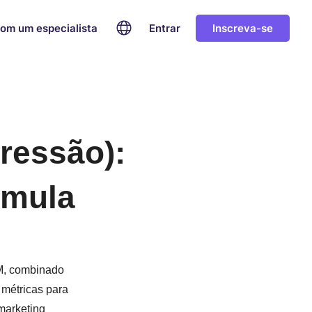
com um especialista
Entrar
Inscreva-se
ressão):
rmula
PM, combinado
 métricas para
marketing