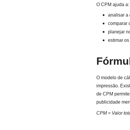
O CPM ajuda a:
analisar a
comparar c
planejar 
estimar os
Fórmu
O modelo de cál
impressão. Exis
de CPM permite 
publicidade mens
CPM = Valor tot