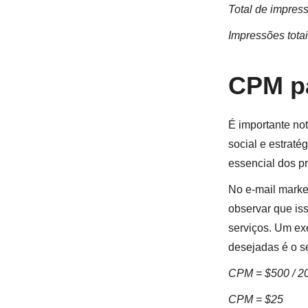
Total de impres
Impressões tota
CPM pa
É importante no
social e estrat
essencial dos p
No e-mail marke
observar que is
serviços. Um ex
desejadas é o s
CPM = $500 / 20
CPM = $25