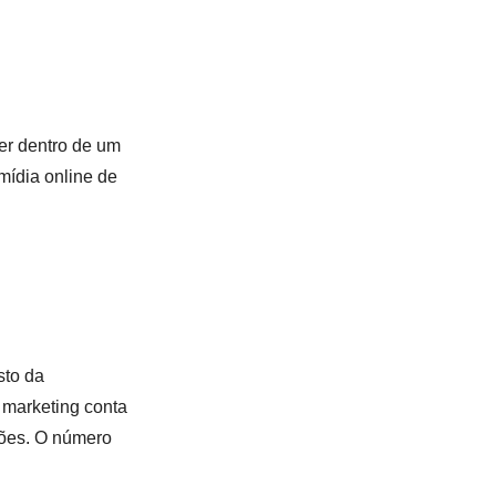
r dentro de um
mídia online de
sto da
 marketing conta
sões. O número