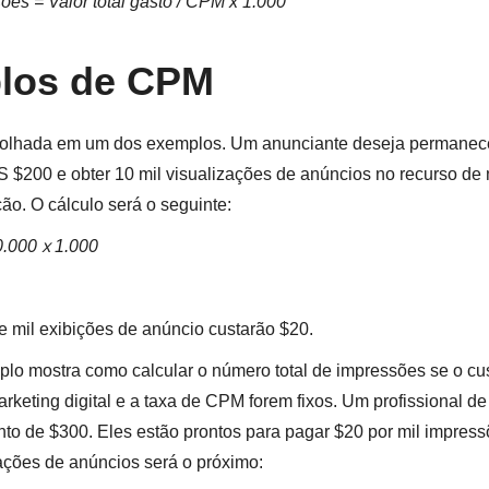
ões = Valor total gasto / CPM x 1.000
los de CPM
olhada em um dos exemplos. Um anunciante deseja permanece
 $200 e obter 10 mil visualizações de anúncios no recurso de 
ção. O cálculo será o seguinte:
.000 х 1.000
ue mil exibições de anúncio custarão $20.
lo mostra como calcular o número total de impressões se o cu
keting digital e a taxa de CPM forem fixos. Um profissional de
o de $300. Eles estão prontos para pagar $20 por mil impres
zações de anúncios será o próximo: