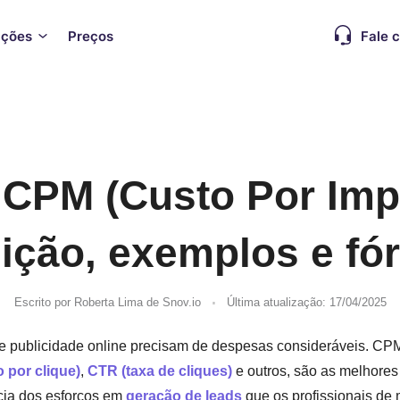
ações
Preços
Fale 
 CPM (Custo Por Imp
nição, exemplos e fó
.
Escrito por
Roberta Lima
de Snov.io
Última atualização: 17/04/2025
de publicidade online precisam de despesas consideráveis. C
 por clique)
,
CTR (taxa de cliques)
e outros, são as melhores
ncia dos esforços em
geração de leads
que os profissionais de 