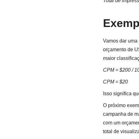
Total de impress
Exemp
Vamos dar uma 
orçamento de US
maior classifica
CPM = $200 / 10
CPM = $20
Isso significa q
O próximo exemp
campanha de mar
com um orçament
total de visuali