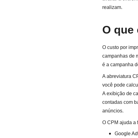
realizam.
O que
O custo por imp
campanhas de ma
é a campanha de
A abreviatura C
você pode calcul
A exibição de c
contadas com ba
anúncios.
O CPM ajuda a f
Google Ad