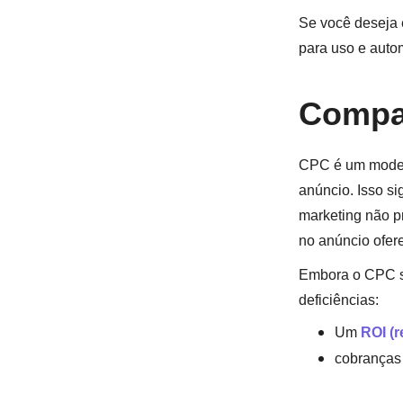
Se você deseja 
para uso e auto
Compa
CPC é um modelo
anúncio. Isso si
marketing não p
no anúncio ofer
Embora o CPC se
deficiências:
Um
ROI (r
cobranças