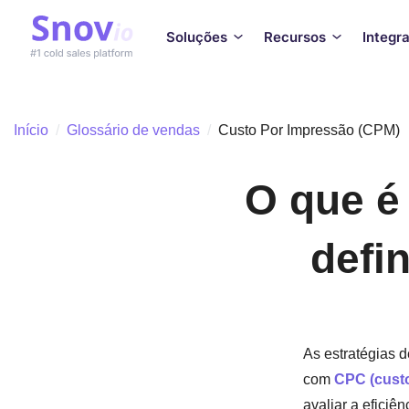
Soluções
Recursos
Integr
Início
/
Glossário de vendas
/
Custo Por Impressão (CPM)
O que é
defi
As estratégias 
com
CPC (custo
avaliar a eficiê