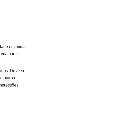
dade em mídia
 uma parte
iadas. Deve-se
e outros
impressões