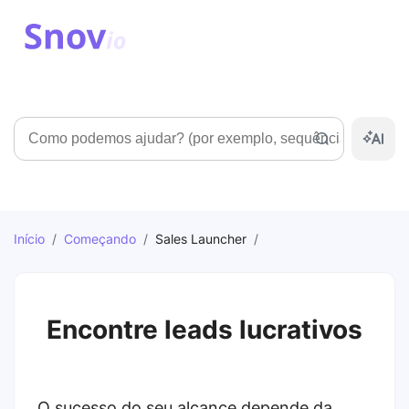
Pesquisar
Início
/
Começando
/
Sales Launcher
/
Encontre leads lucrativos
O sucesso do seu alcance depende da