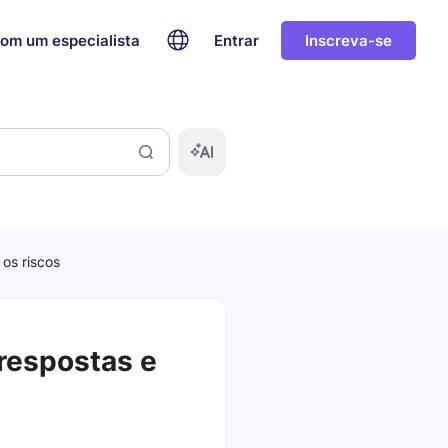
com um especialista
Entrar
Inscreva-se
os riscos
respostas e