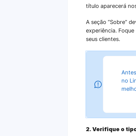
título aparecerá n
A seção “Sobre” de
experiência. Foque
seus clientes.
Antes
no Li
melho
2. Verifique o ti