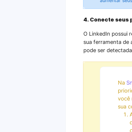
aumentar seus
4. Conecte seus p
O LinkedIn possui 
sua ferramenta de 
pode ser detectada
Na
Sn
prior
você 
sua c
o