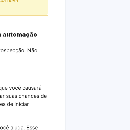
sua nova
a a automação
prospecção. Não
 que você causará
tar suas chances de
s de iniciar
você ajuda. Esse