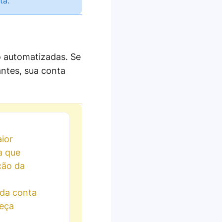
ta.
o automatizadas. Se
ntes, sua conta
ior
a que
ção da
ada conta
reça