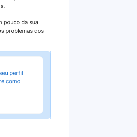
s.
um pouco da sua
os problemas dos
eu perfil
bre como