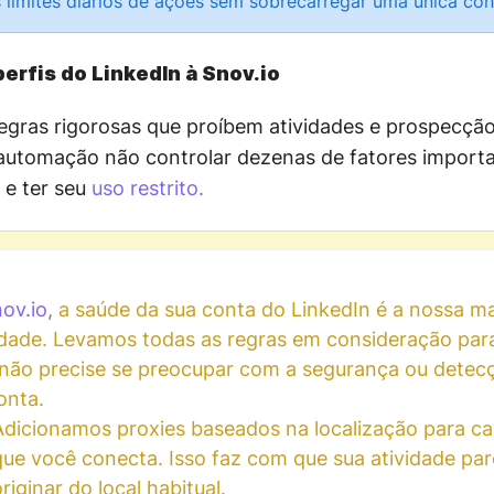
 limites diários de ações sem sobrecarregar uma única con
erfis do LinkedIn à Snov.io
regras rigorosas que proíbem atividades e prospecçã
automação não controlar dezenas de fatores importa
 e ter seu
uso restrito.
ov.io,
a saúde da sua conta do LinkedIn é a nossa ma
idade. Levamos todas as regras em consideração par
não precise se preocupar com a segurança ou detec
onta.
Adicionamos proxies baseados na localização para c
que você conecta. Isso faz com que sua atividade pa
riginar do local habitual.