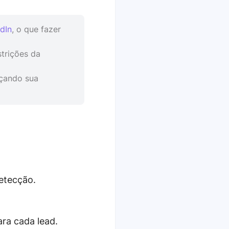
dIn
, o que fazer
strições da
nçando sua
etecção.
ra cada lead.