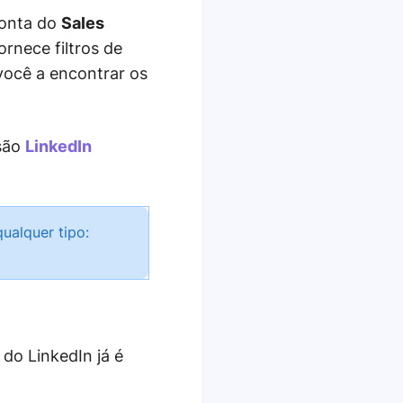
conta do
Sales
rnece filtros de
você a encontrar os
nsão
LinkedIn
ualquer tipo:
o LinkedIn já é