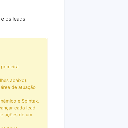
re os leads
 primeira
lhes abaixo).
 área de atuação
inâmico e Spintax.
cançar cada lead.
s de ações de um