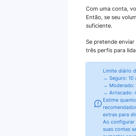
Com uma conta, voc
Então, se seu volum
suficiente.
Se pretende enviar
três perfis para li
Limite diário
→ Seguro: 10 
→ Moderado: 3
→ Arriscado: 
Estime quantos
recomendados. 
extras para di
Ao configurar
suas contas s