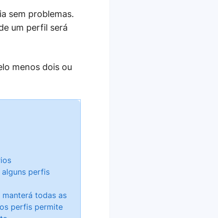
ia sem problemas.
de um perfil será
elo menos dois ou
ios
 alguns perfis
 manterá todas as
os perfis permite