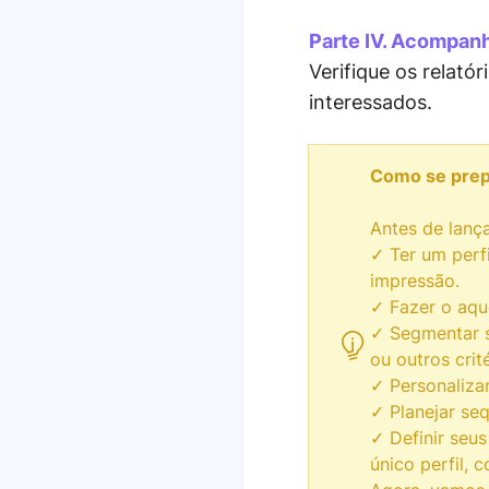
Parte IV. Acompan
Verifique os relató
interessados.
Como se prep
Antes de lança
✓ Ter um perf
impressão.
✓ Fazer o aque
✓ Segmentar s
ou outros crité
✓ Personaliza
✓ Planejar seq
✓ Definir seus
único perfil, 