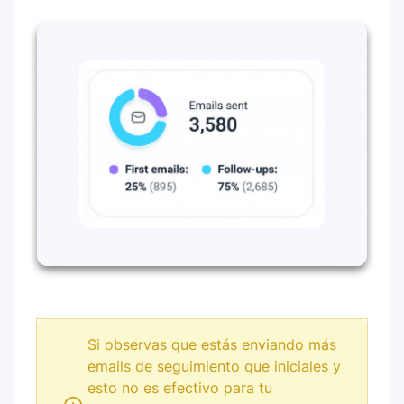
Si observas que estás enviando más
emails de seguimiento que iniciales y
esto no es efectivo para tu