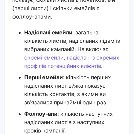
(перші листи) і скільки емейлів є
фоллоу-апами.
Надіслані емейли
: загальна
кількість листів, надісланих лідам із
вибраних кампаній. Не включає
окремі емейли, надіслані з окремих
профілів потенційних клієнтів
.
Перші емейли
: кількість перших
надісланих листів?яка показує
кількість контактів, з якими ви
звʼязалися принаймні один раз.
Фоллоу-апи
: кількість наступних
надісланих листів з наступних
кроків кампанії.