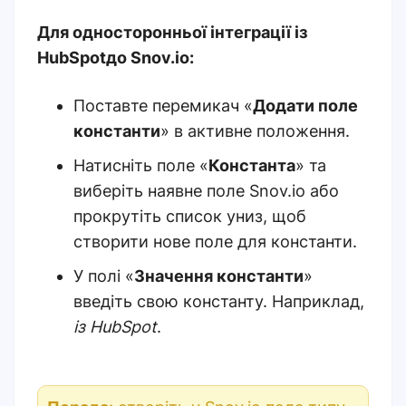
Для односторонньої інтеграції із
HubSpotдо Snov.io:
Поставте перемикач «
Додати поле
константи
» в активне положення.
Натисніть поле «
Константа
» та
виберіть наявне поле Snov.io або
прокрутіть список униз, щоб
створити нове поле для константи.
У полі «
Значення константи
»
введіть свою константу. Наприклад,
із HubSpot
.