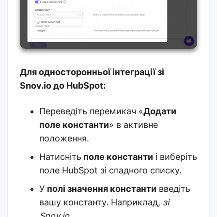
Для односторонньої інтеграції зі
Snov.io до HubSpot:
Переведіть перемикач «
Додати
поле константи
» в активне
положення.
Натисніть
поле константи
і виберіть
поле HubSpot зі спадного списку.
У
полі значення константи
введіть
вашу константу. Наприклад,
зі
Snov.io
.