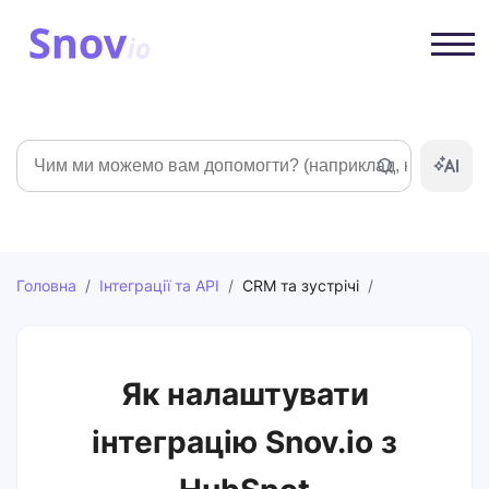
Пошук
Головна
/
Інтеграції та API
/
CRM та зустрічі
/
Як налаштувати
інтеграцію Snov.io з