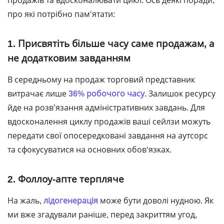
продажів та вдосконалювати цикл. Ось деякі поради,
про які потрібно пам‘ятати:
1. Присвятіть більше часу саме продажам, а
не додатковим завданням
В середньому на продаж торговий представник
витрачає лише
36% робочого часу
. Залишок ресурсу
йде на розв’язання адміністративних завдань. Для
вдосконалення циклу продажів ваші сейлзи можуть
передати свої опосередковані завдання на аутсорс
та сфокусуватися на основних обов‘язках.
2. Фоллоу-апте терпляче
На жаль,
лідогенерація
може бути доволі нудною. Як
ми вже згадували раніше, перед закриттям угод,