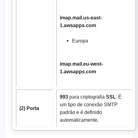
imap.mail.us-east-
1.awsapps.com
Europa
imap.mail.eu-west-
1.awsapps.com
993
para criptografia
SSL
. É
um tipo de conexão SMTP
(2) Porta
padrão e é definido
automaticamente.