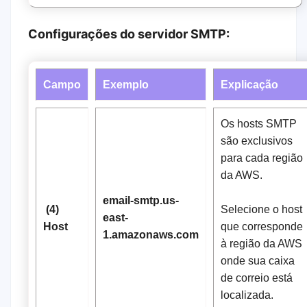
Configurações do servidor SMTP:
Campo
Exemplo
Explicação
Os hosts SMTP
são exclusivos
para cada região
da AWS.
email-smtp.us-
(4)
Selecione o host
east-
Host
que corresponde
1.amazonaws.com
à região da AWS
onde sua caixa
de correio está
localizada.