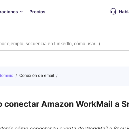
graciones
Precios
Habl
dominio
/
Conexión de email
/
 conectar Amazon WorkMail a Sn
derás cómo conectar tu cuenta de WorkMail a Snov.io