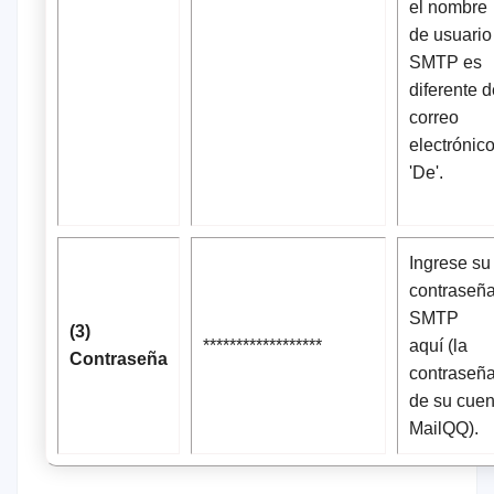
el nombre
de usuario
SMTP es
diferente d
correo
electrónic
'De'.
Ingrese su
contraseñ
SMTP
(3)
******************
aquí (la
Contraseña
contraseñ
de su cuen
MailQQ).