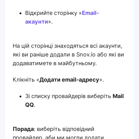
Відкрийте сторінку «
Email-
акаунти
».
На цій сторінці знаходяться всі акаунти,
які ви раніше додали в Snov.io або які ви
додаватимете в майбутньому.
Клікніть «
Додати email-адресу
».
Зі списку провайдерів виберіть
Mail
QQ
.
Порада
: виберіть відповідний
провайдер, аби ми могли додати