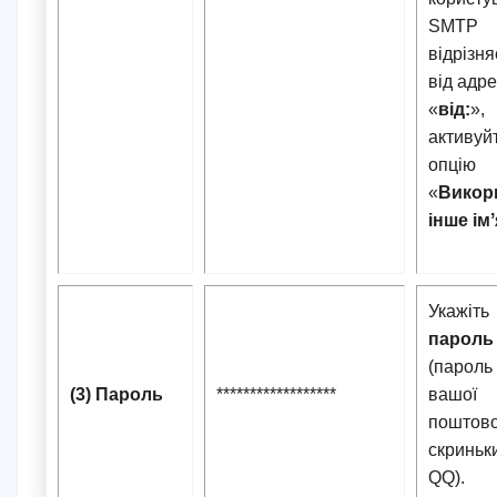
SMTP
відрізня
від адр
«
від:
»,
активуй
опцію
«
Викор
інше імʼ
Укажіть
пароль
(пароль 
(3) Пароль
******************
вашої
поштово
скриньки
QQ).