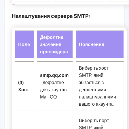
Налаштування сервера SMTP:
Дефолтне
Поле
значення
Пояснення
провайдера
Виберіть хост
smtp.qq.com
SMTP, який
(4)
-
дефолтне
збігається з
Хост
для акаунтів
дефолтними
Mail QQ
налаштуваннями
вашого акаунта.
Виберіть порт
SMTP, який