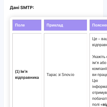
Дані SMTP:
Поле
Приклад
Поясне
Це – ва
відправ
Укажіть 
імʼя або
компанії
(1) Імʼя
Тарас зі Snov.io
ви прац
відправника
Цю
інформ
отримув
побачат
полі «
ві