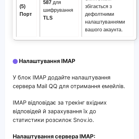
587
для
(5)
збігається з
шифрування
Порт
дефолтними
TLS
налаштуваннями
вашого акаунта.
Налаштування IMAP
У блок IMAP додайте налаштування
сервера Mail QQ для отримання емейлів.
IMAP відповідає за трекінг вхідних
відповідей й зарахування їх до
статистики розсилок Snov.io.
Налаштування сервера IMAP: