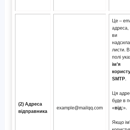
Це – ema
адреса, 
ви
надсила
листи. 
полі ука
імʼя
корист
SMTP
.
Ця адре
буде в п
(2) Адреса
example@mailqq.com
«
від:
».
відправника
Якщо ім
користу