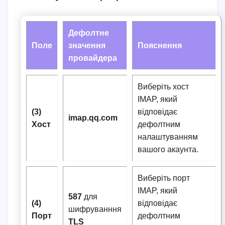
Дефолтне
Поле
значення
Пояснення
провайдера
Виберіть хост
IMAP, який
(3)
відповідає
imap.qq.com
Хост
дефолтним
налаштуванням
вашого акаунта.
Виберіть порт
IMAP, який
587
для
(4)
відповідає
шифруванння
Порт
дефолтним
TLS