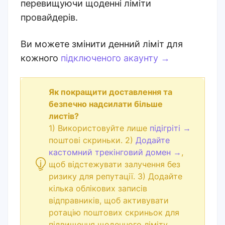
перевищуючи щоденні ліміти
провайдерів.
Ви можете змінити денний ліміт для
кожного
підключеного акаунту
→
Як покращити доставлення та
безпечно надсилати більше
листів?
1) Використовуйте лише
підігріті
→
поштові скриньки. 2)
Додайте
кастомний трекінговий домен
→
,
щоб відстежувати залучення без
ризику для репутації. 3) Додайте
кілька облікових записів
відправників, щоб активувати
ротацію поштових скриньок для
підвищення щоденного ліміту