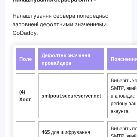
Налаштування сервера попередньо
заповнені дефолтними значеннями
GoDaddy.
Дефолтне значення
Поле
Поясненн
провайдера
Виберіть х
SMTP, який
(4)
smtpout.secureserver.net
відповідає
Хост
регіону ва
акаунта.
Виберіть п
465
для шифрування
SMTP, який