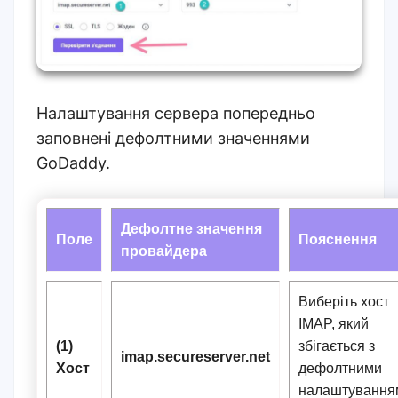
Налаштування сервера попередньо
заповнені дефолтними значеннями
GoDaddy.
Дефолтне значення
Поле
Пояснення
провайдера
Виберіть хост
IMAP, який
(1)
збігається з
imap.secureserver.net
Хост
дефолтними
налаштування