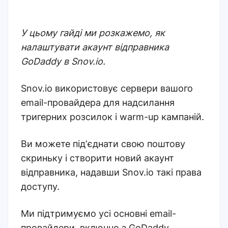
У цьому гайді ми розкажемо, як
налаштувати акаунт відправника
GoDaddy в Snov.io.
Snov.io використовує сервери вашого
email-провайдера для надсилання
тригерних розсилок і warm-up кампаній.
Ви можете підʼєднати свою поштову
скриньку і створити новий акаунт
відправника, надавши Snov.io такі права
доступу.
Ми підтримуємо усі основні email-
провайдери, включно з GoDaddy.