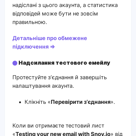
надіслані з цього акаунта, а статистика
відповідей може бути не зовсім
правильною.
Детальніше про обмежене
підключення ⇒
Надсилання тестового емейлу
Протестуйте зʼєднання й завершіть
налаштування акаунта.
Клікніть «
Перевірити зʼєднання
».
Коли ви отримаєте тестовий лист
«
Testing your new email with Snov.io
» від