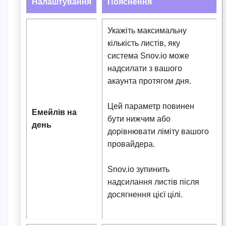
Налаштування
Пояснення
Укажіть максимальну
кількість листів, яку
система Snov.io може
надсилати з вашого
акаунта протягом дня.
Цей параметр повинен
Емейлів на
бути нижчим або
день
дорівнювати ліміту вашого
провайдера.
Snov.io зупинить
надсилання листів після
досягнення цієї цілі.