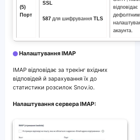
SSL
(5)
відповідає
Порт
дефолтним
587
для шифрування
TLS
налаштува
акаунта.
Налаштування IMAP
IMAP відповідає за трекінг вхідних
відповідей й зарахування їх до
статистики розсилок Snov.io.
Налаштування сервера IMAP: