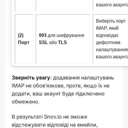
вашого акаунт
Виберіть порт
IMAP, який
(2)
993
для шифрування
відповідає
Порт
SSL
або
TLS
дефолтним
налаштування
вашого акаунт
Зверніть увагу
: додавання налаштувань
IMAP не обовʼязкове, проте, якщо їх не
додати, ваш акаунт буде підключено
обмежено.
В результаті Snov.io не зможе
відстежувати відповіді на емейли,