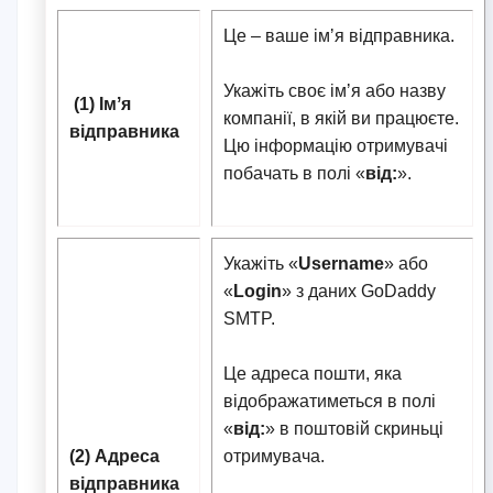
Це – ваше імʼя відправника.
Укажіть своє імʼя або назву
(1) Імʼя
компанії, в якій ви працюєте.
відправника
Цю інформацію отримувачі
побачать в полі «
від:
».
Укажіть «
Username
» або
«
Login
» з даних GoDaddy
SMTP.
Це адреса пошти, яка
відображатиметься в полі
«
від:
» в поштовій скриньці
(2) Адреса
отримувача.
відправника