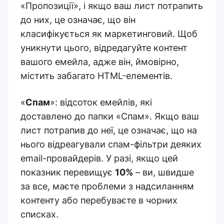
«Пропозиції», і якщо ваш лист потрапить
до них, це означає, що він
класифікується як маркетинговий. Щоб
уникнути цього, відредагуйте контент
вашого емейла, адже він, ймовірно,
містить забагато HTML-елементів.
«
Спам
»: відсоток емейлів, які
доставлено до папки «Спам». Якщо ваш
лист потрапив до неї, це означає, що на
нього відреагували спам-фільтри деяких
email-провайдерів. У разі, якщо цей
показник перевищує
10%
– ви, швидше
за все, маєте проблеми з надсиланням
контенту або перебуваєте в чорних
списках.