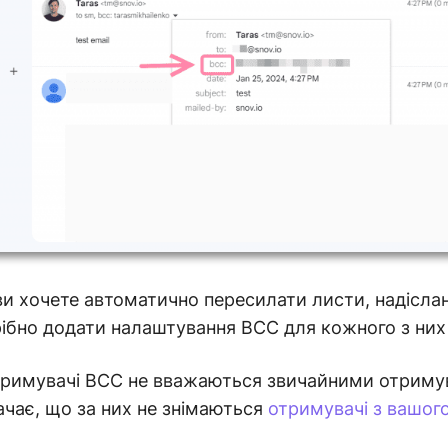
ви хочете автоматично пересилати листи, надіслані
трібно додати налаштування BCC для кожного з них
римувачі BCC не вважаються звичайними отриму
начає, що за них не знімаються
отримувачі з вашог