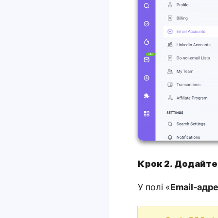
Крок 2. Додайте
У полі «
Email-адр