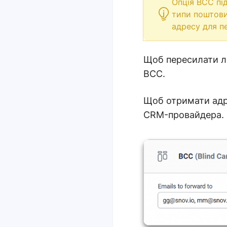
Опція BCC під
типи поштови
адресу для п
Щоб пересилати ли
BCC.
Щоб отримати адре
CRM-провайдера.