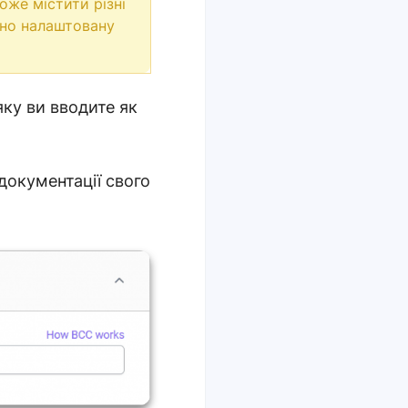
оже містити різні
ьно налаштовану
ку ви вводите як
документації свого