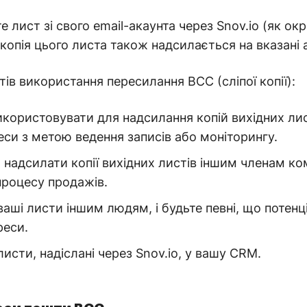
 лист зі свого email-акаунта через Snov.io (як окре
копія цього листа також надсилається на вказані
нтів використання пересилання BCC (сліпої копії):
ористовувати для надсилання копій вихідних лис
еси з метою ведення записів або моніторингу.
надсилати копії вихідних листів іншим членам ко
процесу продажів.
аші листи іншим людям, і будьте певні, що потенці
реси.
исти, надіслані через Snov.io, у вашу CRM.