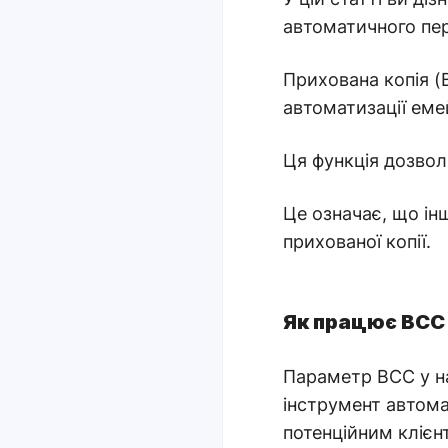
автоматичного пер
Прихована копія (
автоматизації емей
Ця функція дозво
Це означає, що ін
прихованої копії.
Як працює BCC 
Параметр BCC у на
інструмент автома
потенційним клієн