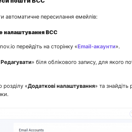
еси пошти BCC
ти автоматичне пересилання емейлів:
те налаштування BCC
nov.io перейдіть на сторінку «
Email-акаунти
».
«
Редагувати
» біля облікового запису, для якого п
о розділу «
Додаткові налаштування
» та знайдіть 
нки.