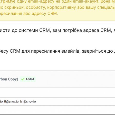
тримує одну email-адресу на один email-акаунт. Вона м
х скриньок: особисту, корпоративну або вашу спеціал
ересилання або адресу CRM.
сти до системи CRM, вам потрібна адреса CRM, я
су CRM для пересилання емейлів, зверніться до 