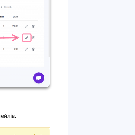
ейлів.