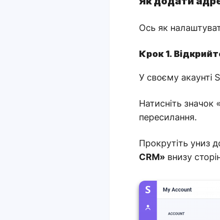
Як додати адр
Ось як налаштува
Крок 1. Відкрий
У своєму акаунті S
Натисніть значок 
пересилання.
Прокрутіть униз д
CRM»
внизу сторі