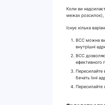
Коли ви надсилаєте
межах розсилок), 
Існує кілька варіа
BCC можна вик
внутрішні адр
BCC дозволяє 
ефективного 
Пересилайте в
бачать їхні ад
Пересилайте л