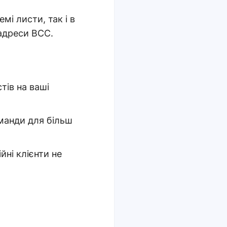
мі листи, так і в
 адреси BCC.
тів на ваші
манди для більш
йні клієнти не