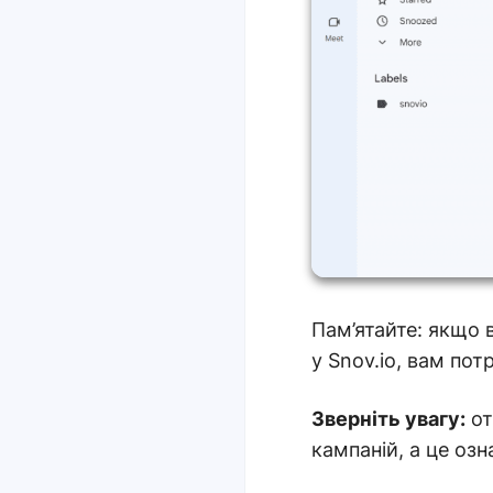
Пам’ятайте: якщо 
у Snov.io, вам по
Зверніть увагу:
от
кампаній, а це оз