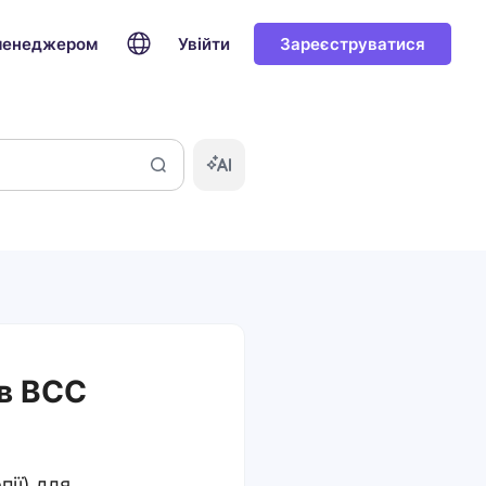
 менеджером
Увійти
Зареєструватися
в BCC
пії) для