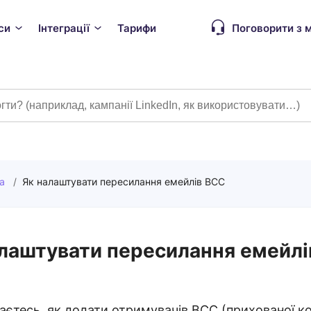
си
Інтеграції
Тарифи
Поговорити з
а
/
Як налаштувати пересилання емейлів BCC
лаштувати пересилання емейлі
знаєтесь, як додати отримувачів BCC (прихованої ко