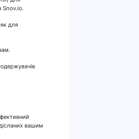
 Snov.io.
 як для
чам.
 одержувачів
ефективний
адісланих вашим