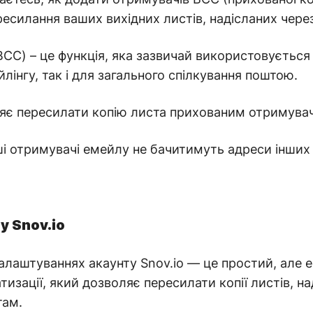
есилання ваших вихідних листів, надісланих через
BCC) – це функція, яка зазвичай використовується
лінгу, так і для загального спілкування поштою.
ляє пересилати копію листа прихованим отримува
ші отримувачі емейлу не бачитимуть адреси інших
у Snov.io
лаштуваннях акаунту Snov.io — це простий, але 
тизації, який дозволяє пересилати копії листів, н
там.