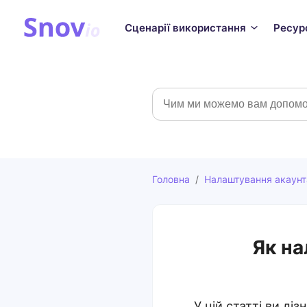
Сценарії використання
Ресур
Пошук
Головна
/
Налаштування акаунт
Як на
У цій статті ви ді