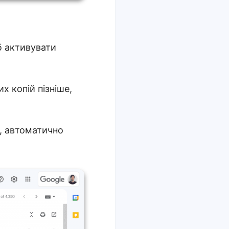
б активувати
 копій пізніше,
o, автоматично