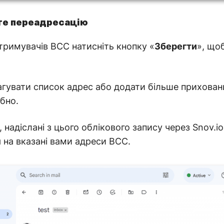
те переадресацію
тримувачів BCC натисніть кнопку «
Зберегти
», що
гувати список адрес або додати більше прихованих
ібно.
, надіслані з цього облікового запису через Snov.i
на вказані вами адреси BCC.