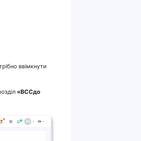
отрібно ввімкнути
розділ
«BCCдо