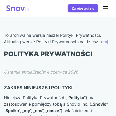
Zarejestruj się
To archiwalna wersja naszej Polityki Prywatności.
Aktualną wersję Polityki Prywatności znajdziesz
tutaj
.
POLITYKA PRYWATNOŚCI
Ostatnia aktualizacja: 4 czerwca 2026
ZAKRES NINIEJSZEJ POLITYKI
Niniejsza Polityka Prywatności („
Polityka
”) ma
zastosowanie pomiędzy tobą a Snovio Inc. („
Snovio
”,
„
Spółka
”, „
my
”, „
nas
”, „
nasze
”), właścicielem i