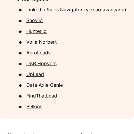
LinkedIn Sales Navigator (versão avançada)
Snov.io
Hunter.io
Voila Norbert
AeroLeads
D&B Hoovers
UpLead
Data Axle Genie
FindThatLead
Belkins