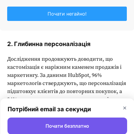
Почати негайно!
2. Глибинна персоналізація
Дослідження продовжують доводити, що
кастомізація є наріжним каменем продажів і
маркетингу. За даними HubSpot, 96%
маркетологів стверджують, що персоналізація
підштовхує клієнтів до повторних покупок, а
94% кажуть, що вона стимулює продажі та
зростання бізнесу.
Потрібний email за секунди
При цьому дехто вважає, що
автоматизація
Почати безплатно
маркетингу
унеможливлює персоналізацію, а