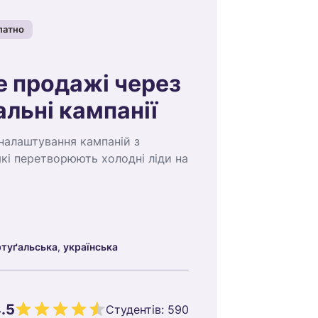
латно
 продажі через
льні кампанії
налаштування кампаній з
які перетворюють холодні ліди на
ртуґальська
,
українська
.5
Студентів:
590