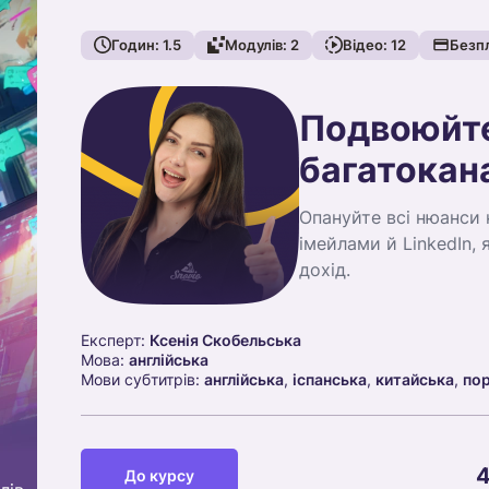
Годин:
1.5
Модулів:
2
Відео:
12
Безп
Подвоюйте
багатокана
Опануйте всі нюанси 
імейлами й LinkedIn, 
дохід.
Експерт:
Ксенія Скобельська
Мова:
англійська
Мови субтитрів:
англійська
,
іспанська
,
китайська
,
по
4
До курсу