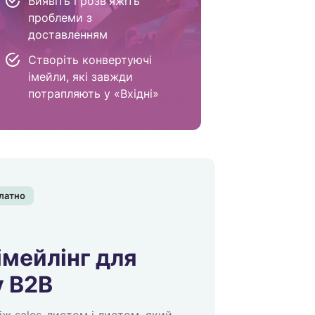
Виявіть і розв'яжіть
проблеми з
доставленням
Створіть конвертуючі
імейли, які завжди
потрапляють у «Вхідні»
латно
імейлінг для
у B2B
іж sales-листом і листом, який