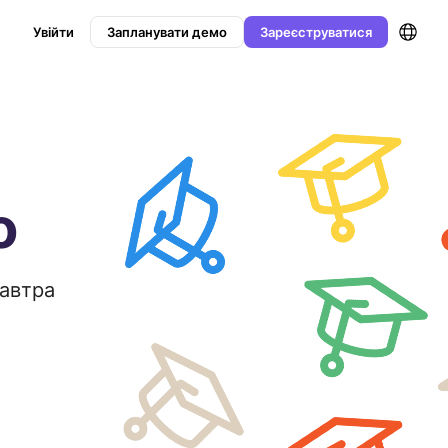
Увійти
Запланувати демо
Зареєструватися
o
завтра