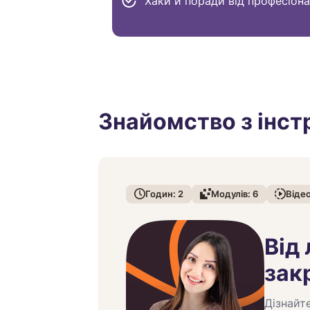
Хаки й поради від професіона
Знайомство з інс
Годин:
2
Модулів:
6
Віде
Від 
зак
Дізнайт