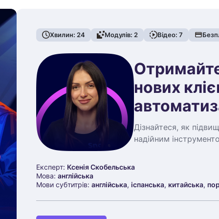
Хвилин:
24
Модулів:
2
Відео:
7
Безп
Отримайте
нових кліє
автоматиз
Дізнайтеся, як підвищ
надійним інструменто
Експерт:
Ксенія Скобельська
Мова:
англійська
Мови субтитрів:
англійська
,
іспанська
,
китайська
,
по