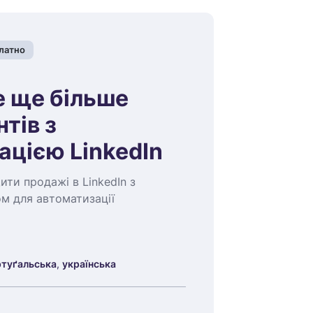
латно
 ще більше
нтів з
ацією LinkedIn
ити продажі в LinkedIn з
м для автоматизації
ртуґальська
,
українська