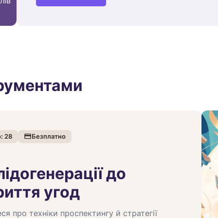
лів
трументами
о:
28
Безплатно
лідогенерації до
риття угод
еся про техніки проспектингу й стратегії