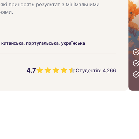
 які приносять результат з мінімальними
нями.
,
китайська
,
портуґальська
,
українська
4.7
Студентів:
4,266