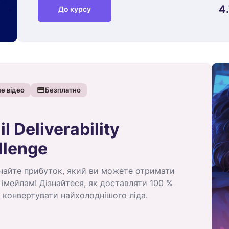
4
До курсу
е відео
Безплатно
l Deliverability
llenge
чайте прибуток, який ви можете отримати
 імейлам! Дізнайтеся, як доставляти 100 %
 і конвертувати найхолоднішого ліда.