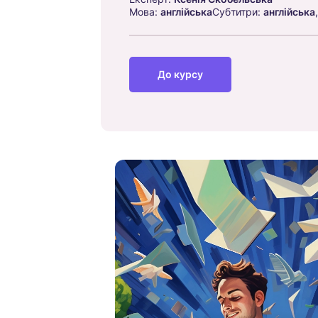
Мова:
англійська
Субтитри:
англійська
До курсу