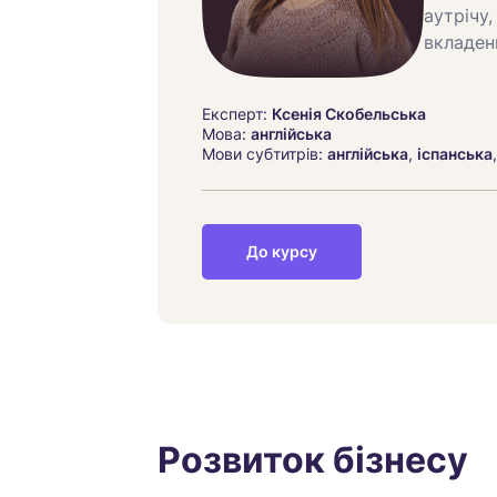
аутрічу,
вкладен
Експерт:
Ксенія Скобельська
Мова:
англійська
Мови субтитрів:
англійська
,
іспанська
До курсу
Розвиток бізнесу