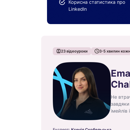
Корисна статистика про
LinkedIn
23
відеоуроки
3-5
хвилин кожн
Emai
Cha
Не втра
завдяки
імейлів
Експерт:
Ксенія Скобельська