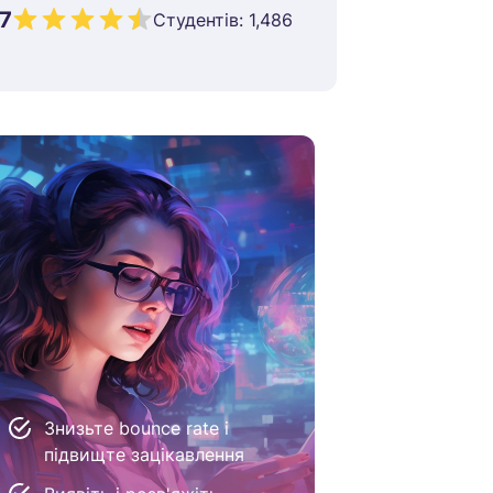
.7
Студентів:
1,486
Знизьте bounce rate і
підвищте зацікавлення