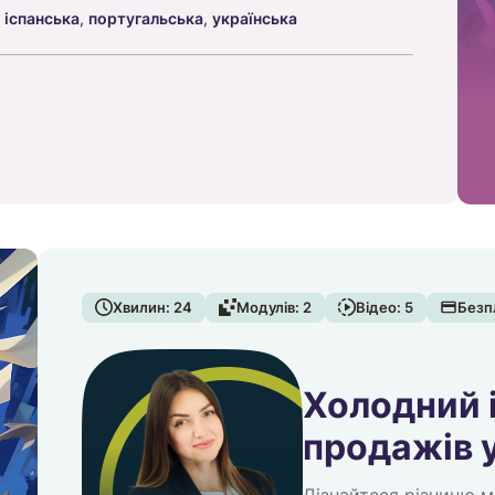
,
іспанська
,
португальська
,
українська
Хвилин:
24
Модулів:
2
Відео:
5
Безп
Холодний 
продажів 
Дізнайтеся різницю м