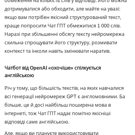
обмеження на кількість слів у відповіді. Його можна
дотримуватися або обходити, але майте на увазі:
якщо вам потрібен якісний структурований текст,
краще попросити Чат ГПТ обмежитися 1 000 слів.
Наразі при збільшенні обсягу тексту нейромережа
схильна спрощувати його структуру, розмивати
контекст та інколи навіть змінювати наратив.
Чатбот від OpenAI «охочіше» спілкується
англійською
Річ у тому, що більшість текстів, на яких навчалися
всі генерації нейромереж GPT є англомовними. Ба
більше, це й досі найбільш поширена мова в
інтернеті, тож Чат ГПТ надає помітно якісніші
відповіді саме англійською.
Але, якщо ви плануєте використовувати