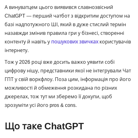
А винуватцем цього виявився славнозвісний
ChatGPT ― перший чатбот з відкритим доступом на
базі надпотужного ШІ, який в дуже стислий термін
назавжди змінив правила гри у бізнесі, створенні
контенту й навіть у
пошукових звичках
користувачів
інтернету.
Тож у 2026 році вже досить важко уявити собі
цифрову нішу, представники якої не інтегрували Чат
ГПТ у свій воркфлоу. Поза цим, інформація про його
можливості й обмеження розкидана по різних
джерелах, тож тут ми зберемо її докупи, щоб
зрозуміти усі його pros & cons.
Що таке ChatGPT