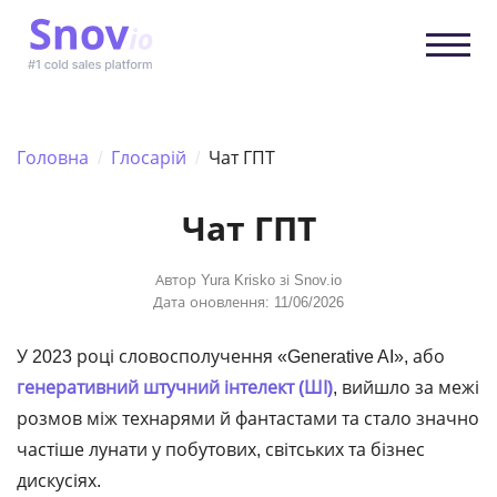
Головна
/
Глосарій
/
Чат ГПТ
Чат ГПТ
Автор
Yura Krisko
зі Snov.io
Дата оновлення: 11/06/2026
У 2023 році словосполучення «Generative AI», або
генеративний штучний інтелект (ШІ)
, вийшло за межі
розмов між технарями й фантастами та стало значно
частіше лунати у побутових, світських та бізнес
дискусіях.