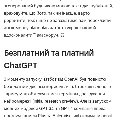
згенерований будь-якою мовою текст для публікацій,
враховуйте, що його, так чи інакше, варто
рерайтити, тож ніщо не заважатиме вам перекласти
англомовну відповідь чатбота українською й
вдосконалити її власноруч. 😉
Безплатний та платний
ChatGPT
З моменту запуску чатбот від OpenAI був повністю
безплатним для всіх користувачів. Строк дії вільного
тарифу мав обмежуватися терміном дослідження
нейромережі (initial research preview). Але із запуском
мовних моделей GPT-3.5 та GPT-4 компанія ввела
преміум тарифи Plus та Enterprise, які отримали певні