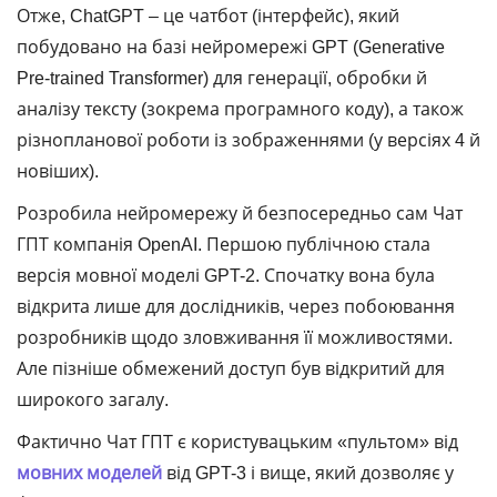
Отже, ChatGPT – це чатбот (інтерфейс), який
побудовано на базі нейромережі GPT (Generative
Pre-trained Transformer) для генерації, обробки й
аналізу тексту (зокрема програмного коду), а також
різнопланової роботи із зображеннями (у версіях 4 й
новіших).
Розробила нейромережу й безпосередньо сам Чат
ГПТ компанія OpenAI. Першою публічною стала
версія мовної моделі GPT-2. Спочатку вона була
відкрита лише для дослідників, через побоювання
розробників щодо зловживання її можливостями.
Але пізніше обмежений доступ був відкритий для
широкого загалу.
Фактично Чат ГПТ є користувацьким «пультом» від
мовних моделей
від GPT-3 і вище, який дозволяє у