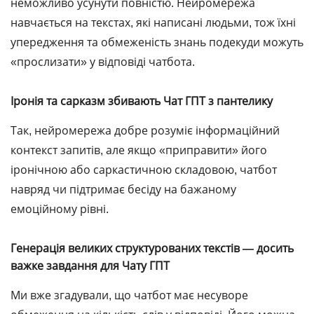
неможливо усунути повністю. Нейромережа
навчається на текстах, які написані людьми, тож їхні
упередження та обмеженість знань подекуди можуть
«прослизати» у відповіді чатбота.
Іронія та сарказм збивають Чат ГПТ з пантелику
Так, нейромережа добре розуміє інформаційний
контекст запитів, але якщо «приправити» його
іронічною або саркастичною складовою, чатбот
навряд чи підтримає бесіду на бажаному
емоційному рівні.
Генерація великих структурованих текстів ― досить
важке завдання для Чату ГПТ
Ми вже згадували, що чатбот має несуворе