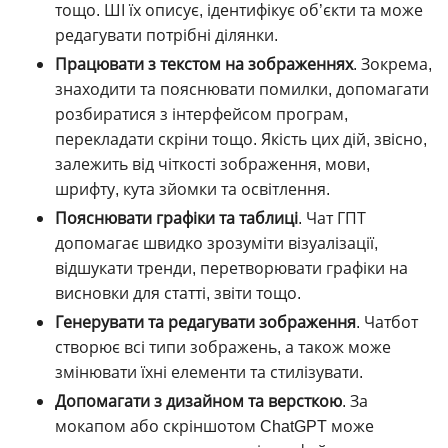
тощо. ШІ їх описує, ідентифікує об’єкти та може
редагувати потрібні ділянки.
Працювати з текстом на зображеннях
. Зокрема,
знаходити та пояснювати помилки, допомагати
розбиратися з інтерфейсом програм,
перекладати скріни тощо. Якість цих дій, звісно,
залежить від чіткості зображення, мови,
шрифту, кута зйомки та освітлення.
Пояснювати графіки та таблиці
. Чат ГПТ
допомагає швидко зрозуміти візуалізації,
відшукати тренди, перетворювати графіки на
висновки для статті, звіти тощо.
Генерувати та редагувати зображення
. Чатбот
створює всі типи зображень, а також може
змінювати їхні елементи та стилізувати.
Допомагати з дизайном та версткою
. За
мокапом або скріншотом ChatGPT може