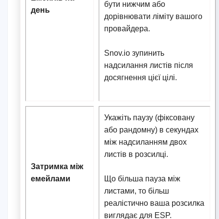
бути нижчим або
день
дорівнювати ліміту вашого
провайдера.
Snov.io зупинить
надсилання листів після
досягнення цієї цілі.
Укажіть паузу (фіксовану
або рандомну) в секундах
між надсиланням двох
листів в розсилці.
Затримка між
емейлами
Що більша пауза між
листами, то більш
реалістично ваша розсилка
виглядає для ESP.