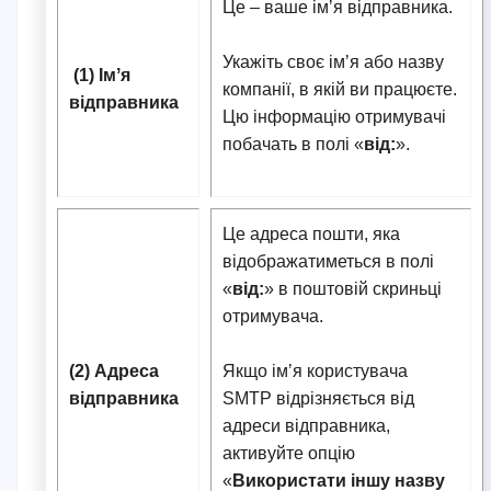
Це – ваше імʼя відправника.
Укажіть своє імʼя або назву
(1) Імʼя
компанії, в якій ви працюєте.
відправника
Цю інформацію отримувачі
побачать в полі «
від:
».
Це адреса пошти, яка
відображатиметься в полі
«
від:
» в поштовій скриньці
отримувача.
(2) Адреса
Якщо імʼя користувача
відправника
SMTP відрізняється від
адреси відправника,
активуйте опцію
«
Використати іншу назву