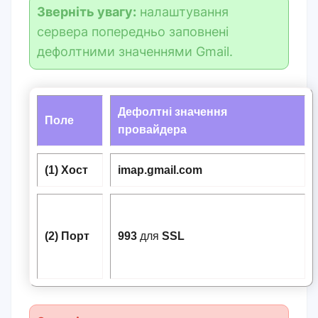
Зверніть увагу:
налаштування
сервера попередньо заповнені
дефолтними значеннями Gmail.
Дефолтні значення
Поле
провайдера
(1) Хост
imap.gmail.com
(2) Порт
993
для
SSL