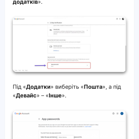
додатків
».
Під «
Додатки
» виберіть «
Пошта
», а під
«
Девайс
» – «
Інше
».