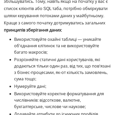
збільшуватись. Тому, навіть якщо на початку у вас є
список клієнтів або SQL таба, потрібно обміркувати
шляхи керування потоками даних у майбутньому.
Краще з самого початку дотримуватись загальних
принципів зберігання даних
:
Використовуйте охайні таблиці ― уникайте
об‘єднання клітинок та не використовуйте
багато макросів;
Розрізняйте статичні дані користувачів, які
додаються тільки один раз, від тих, що пов‘язані
з бізнес-процесами, як-от кількість замовлень,
сума тощо;
Нумеруйте дані;
Використовуйте коректне форматування для
числівників: відсоткове, валютне,
бухгалтерське, числове чи наукове;
Додавайте атрибути до існуючих профілів