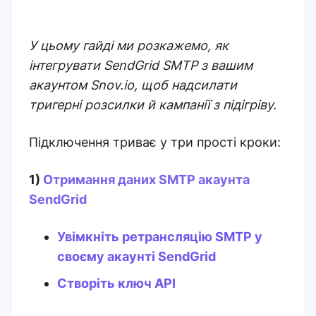
У цьому гайді ми розкажемо, як
інтегрувати SendGrid SMTP з вашим
акаунтом Snov.io, щоб надсилати
тригерні розсилки й кампанії з підігріву.
Підключення триває у три прості кроки:
1)
Отримання даних SMTP акаунта
SendGrid
Увімкніть ретрансляцію SMTP у
своєму акаунті SendGrid
Створіть ключ API