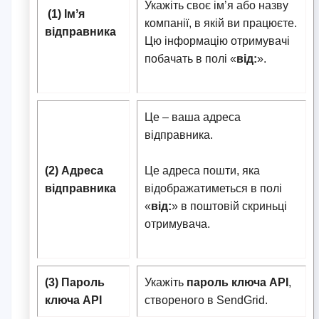
Укажіть своє імʼя або назву
(1) Імʼя
компанії, в якій ви працюєте.
відправника
Цю інформацію отримувачі
побачать в полі «
від:
».
Це – ваша адреса
відправника.
(2) Адреса
Це адреса пошти, яка
відправника
відображатиметься в полі
«
від:
» в поштовій скриньці
отримувача.
(3) Пароль
Укажіть
пароль ключа API
,
ключа API
створеного в SendGrid.