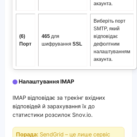
акаунта.
Виберіть порт
SMTP, який
(6)
465
для
відповідає
Порт
шифрування
SSL
дефолтним
налаштуванням
акаунта.
Налаштування IMAP
IMAP відповідає за трекінг вхідних
відповідей й зарахування їх до
статистики розсилок Snov.io.
Порада:
SendGrid – це лише сервіс