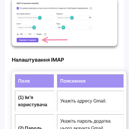
Налаштування IMAP
Поле
Пояснення
(1) Імʼя
Укажіть адресу Gmail.
користувача
Укажіть пароль додатка
(2) Пароль
цього акаунта Gmail.