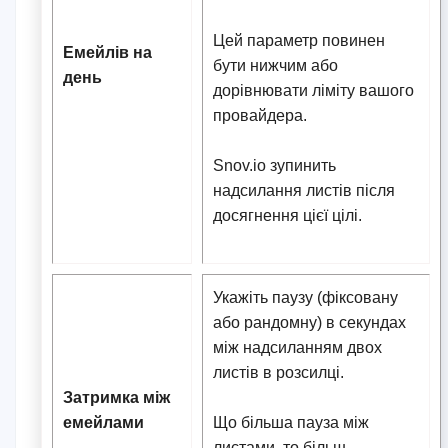
Цей параметр повинен
Емейлів на
бути нижчим або
день
дорівнювати ліміту вашого
провайдера.
Snov.io зупинить
надсилання листів після
досягнення цієї цілі.
Укажіть паузу (фіксовану
або рандомну) в секундах
між надсиланням двох
листів в розсилці.
Затримка між
емейлами
Що більша пауза між
листами, то більш