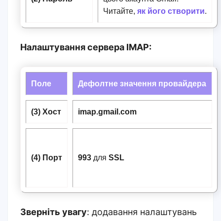
Читайте,
як його створити
.
Налаштування сервера IMAP:
Поле
Дефолтне значення провайдера
(3) Хост
imap.gmail.com
(4) Порт
993
для
SSL
Зверніть увагу
: додавання налаштувань