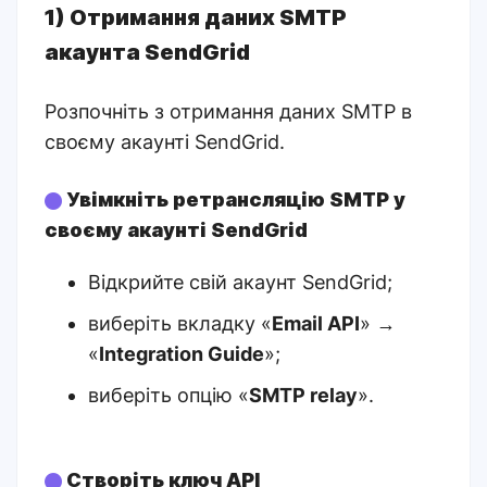
1) Отримання даних SMTP
акаунта SendGrid
Розпочніть з отримання даних SMTP в
своєму акаунті SendGrid.
Увімкніть ретрансляцію SMTP у
своєму акаунті SendGrid
Відкрийте свій акаунт
SendGrid
;
виберіть вкладку «
Email API
» →
«
Integration Guide
»;
виберіть опцію «
SMTP relay
».
Створіть ключ API