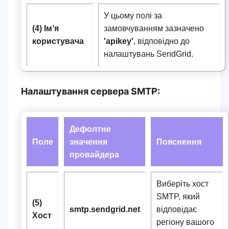
У цьому полі за
(4) Імʼя
замовчуванням зазначено
користувача
'apikey'
, відповідно до
налаштувань SendGrid.
Налаштування сервера SMTP:
Дефолтне
Поле
значення
Пояснення
провайдера
Виберіть хост
SMTP, який
(5)
smtp.sendgrid.net
відповідає
Хост
регіону вашого