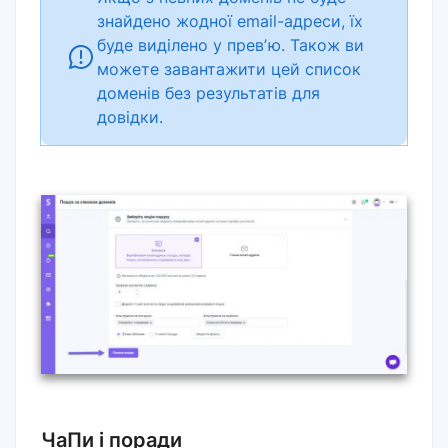
знайдено жодної email-адреси, їх
буде виділено у превʼю. Також ви
можете завантажити цей список
доменів без результатів для
довідки.
ЧаПи і поради