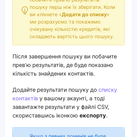
пошуку перш ніж їх зберігати. Коли
ви клікнете «
Додати до списку
»
ми розрахуємо та покажемо
очікувану кількістю кредитів, які
складають вартість цього пошуку
.
Після завершення пошуку ви побачите
превʼю результатів, де буде показано
кількість знайдених контактів
.
Додайте результати пошуку до
списку
контактів
у вашому акаунті, а тоді
завантажте результати у файлі CSV,
скориставшись іконкою
експорту
.
Якщо з певних доменів не буде