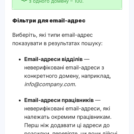
з одного домену – 100.
Фільтри для email-адрес
Виберіть, які типи email-адрес
показувати в результатах пошуку
:
Email-адреси відділів
—
неверифіковані email-адреси з
конкретного домену, наприклад,
info@company.com
.
Email-адреси працівників
—
неверифіковані email-адреси, які
належать окремим працівникам.
Перш ніж додавати ці адреси до
розсилки, перевірте, чи вони дійсні.