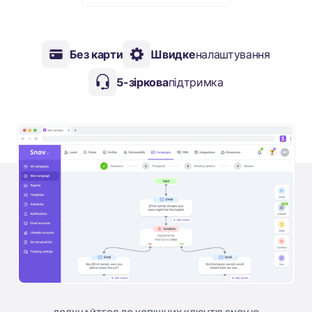
Без карти
Швидке
налаштування
5-зіркова
підтримка