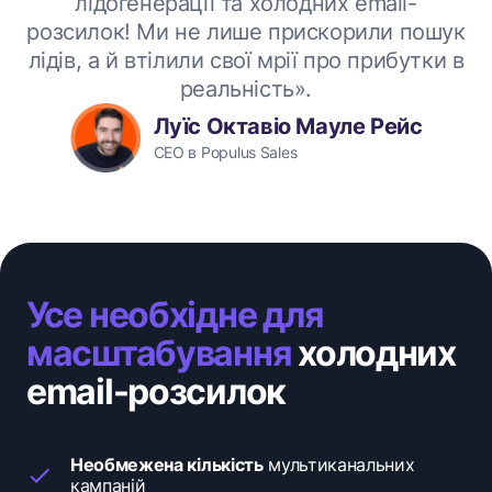
лідогенерації та холодних email-
розсилок! Ми не лише прискорили пошук
лідів, а й втілили свої мрії про прибутки в
реальність».
Луїс Октавіо Мауле Рейс
CEO в Populus Sales
Усе необхідне для
масштабування
холодних
email-розсилок
Необмежена кількість
мультиканальних
кампаній