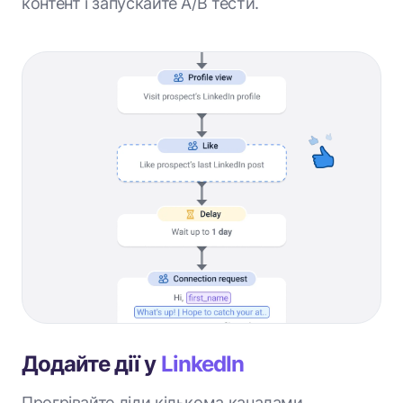
контент і запускайте A/B тести.
Додайте дії у
LinkedIn
Прогрівайте ліди кількома каналами