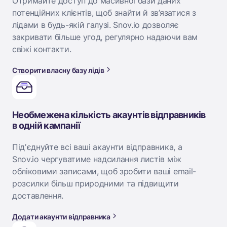
Отримайте доступ до масивної бази даних
потенційних клієнтів, щоб знайти й зв’язатися з
лідами в будь-якій галузі. Snov.io дозволяє
закривати більше угод, регулярно надаючи вам
свіжі контакти.
Створити власну базу лідів
Необмежена кількість акаунтів відправників
в одній кампанії
Підʼєднуйте всі ваші акаунти відправника, а
Snov.io чергуватиме надсилання листів між
обліковими записами, щоб зробити ваші email-
розсилки більш природними та підвищити
доставлення.
Додати акаунти відправника