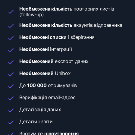
Необмежена кількість
повторних листів
(follow-up)
Необмежена кількість
акаунтів відправника
Необмежені списки
і зберігання
Необмежені
інтеграції
Необмежений
експорт даних
Необмежений
Unibox
До
100 000
отримувачів
Верифікація email-адрес
Деталізація даних
Детальні звіти
Зрозуміле
ціноутворення