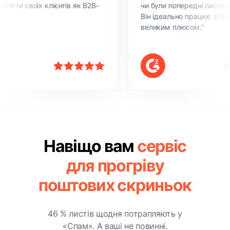
х клієнтів як B2B-
чи були попередні листи відкриті чи н
Він ідеально працює з Gmail, що є
великим плюсом."
Навіщо вам
сервіс
для прогріву
поштових скриньок
46 % листів щодня потрапляють у
«Спам». А ваші не повинні.