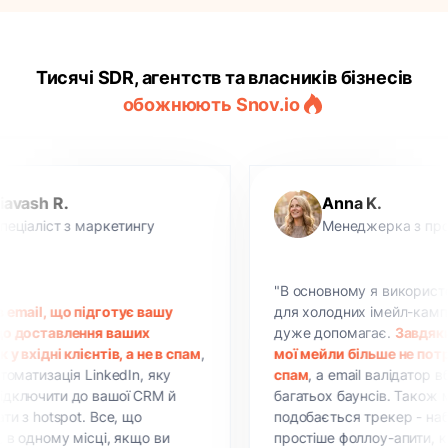
Тисячі SDR, агентств та власників бізнесів
обожнюють Snov.io
Anna K.
з маркетингу
Менеджерка з продажів
"В основному я використовую Snov.
 підготує вашу
для холодних імейл-кампаній, і це
лення ваших
дуже допомагає.
Завдяки прогріву
лієнтів, а не в спам
,
мої мейли більше не потрапляють в
я LinkedIn, яку
спам
, а email валідатор вберіг мене 
до вашої CRM й
багатьох баунсів. Також мені
ot. Все, що
подобається трекер - набагато
місці, якщо ви
простіше фоллоу-апити, коли знаєш,