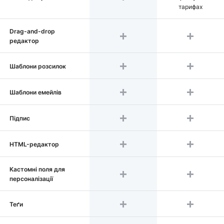
тарифах
Drag-and-drop
редактор
Шаблони розсилок
Шаблони емейлів
Підпис
HTML-редактор
Кастомні поля для
персоналізації
Теґи