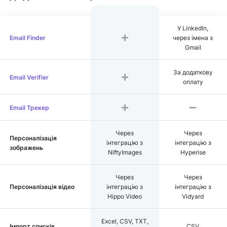
У LinkedIn,
Email Finder
через імена з
Gmail
За додаткову
Email Verifier
оплату
Email Трекер
Через
Через
Персоналізація
інтеграцію з
інтеграцію з
зображень
NiftyImages
Hyperise
Через
Через
Персоналізація відео
інтеграцію з
інтеграцію з
Hippo Video
Vidyard
Excel, CSV, TXT,
Імпорт списків
CSV