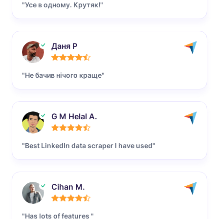
"Усе в одному. Крутяк!"
Даня Р
"Не бачив нічого краще"
G M Helal A.
"Best LinkedIn data scraper I have used"
Cihan M.
"Has lots of features "