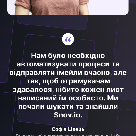
Нам було необхідно
автоматизувати процеси та
відправляти імейли вчасно, але
так, щоб отримувачам
здавалося, нібито кожен лист
написаний їм особисто. Ми
почали шукати та знайшли
Snov.io.
Софія Швець
Генеральний директор та одна з засновниць Let's