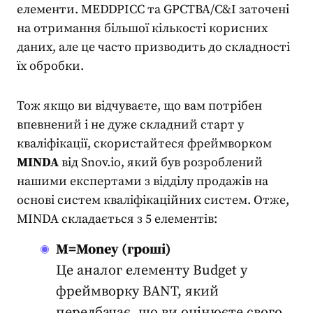
елементи. MEDDPICC та GPCTBA/C&I заточені
на отримання більшої кількості корисних
даних, але це часто призводить до складності
їх обробки.
Тож якщо ви відчуваєте, що вам потрібен
впевнений і не дуже складний старт у
кваліфікації, скористайтеся фреймворком
MINDA
від
Snov.io
, який був розроблений
нашими експертами з відділу продажів на
основі систем кваліфікаційних систем. Отже,
MINDA складається з 5 елементів:
M=Money (гроші)
Це аналог елементу Budget у
фреймворку BANT, який
передбачає, що ви оцінюєте свого