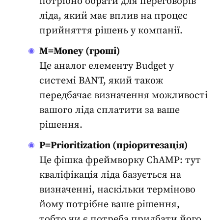
потрібно обрати для переговорів
ліда, який має вплив на процес
прийняття рішень у компанії.
M=Money (гроші)
Це аналог елементу Budget у
системі BANT, який також
передбачає визначення можливості
вашого ліда сплатити за ваше
рішення.
P=Prioritization (пріоритезація)
Це фішка фреймворку ChAMP: тут
кваліфікація ліда
базується на
визначенні, наскільки терміново
йому потрібне ваше рішення,
тобто чи є потреба придбати його