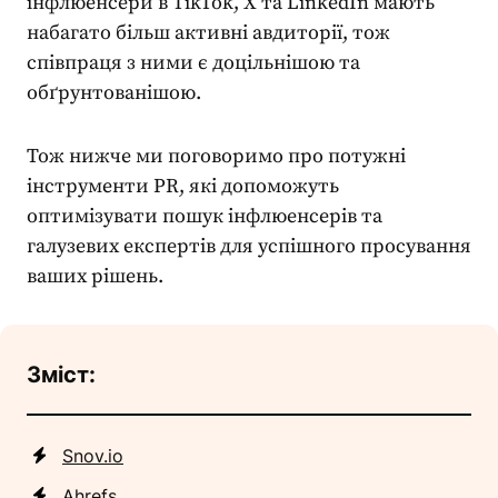
інфлюенсери в TikTok, X та LinkedIn мають
набагато більш активні авдиторії, тож
співпраця з ними є доцільнішою та
обґрунтованішою.
Тож нижче ми поговоримо про потужні
інструменти PR
, які допоможуть
оптимізувати пошук інфлюенсерів та
галузевих експертів для успішного просування
ваших рішень.
Зміст:
Snov.io
Ahrefs