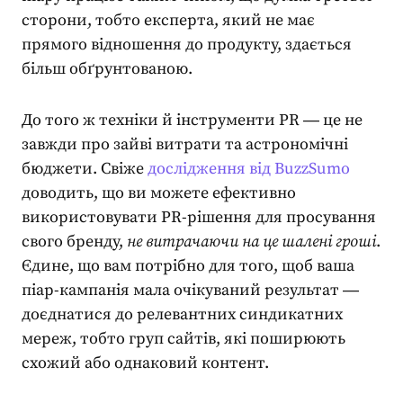
сторони, тобто експерта, який не має
прямого відношення до продукту, здається
більш обґрунтованою.
До того ж техніки й
інструменти PR
― це не
завжди про зайві витрати та астрономічні
бюджети. Свіже
дослідження від BuzzSumo
доводить, що ви можете ефективно
використовувати PR-рішення для просування
свого бренду,
не витрачаючи на це шалені гроші
.
Єдине, що вам потрібно для того, щоб ваша
піар-кампанія
мала очікуваний результат ―
доєднатися до релевантних
синдикатних
мереж
, тобто груп сайтів, які поширюють
схожий або однаковий контент.