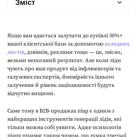
Зміст
Якщо вам вдається залучати до купівлі 30%+
вашої клієнтської бази за допомогою
холодних
листів
, дзвінків, реклами тощо ― це, звісно,
вельми непоганий результат. Але коли ліди
чують про ваш продукт від інфлюенсерів та
галузевих експертів, ймовірність їхнього
залучення й рівень зацікавленості будуть
відчутно вищими.
Саме тому в B2B-продажах
піар
є одним з
найкращих інструментів генерації лідів, які
тільки можна собі уявити. Адже
психологія
піару працює таким чином, що думка третьої