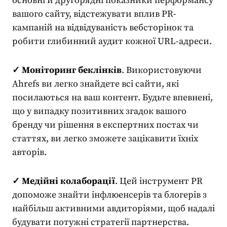
основні й другорядні показники перформансу
вашого сайту, відстежувати вплив PR-
кампаній на відвідуваність вебсторінок та
робити глибинний
аудит кожної URL-адреси
.
✓ Моніторинг беклінків
. Використовуючи
Ahrefs ви легко знайдете всі сайти, які
посилаються на
ваш контент
. Будьте впевнені,
що у випадку позитивних згадок вашого
бренду чи рішення в експертних постах чи
статтях, ви легко зможете зацікавити їхніх
авторів.
✓ Медійні колаборації
. Цей
інструмент PR
допоможе знайти інфлюенсерів та блогерів з
найбільш активними авдиторіями, щоб надалі
будувати потужні стратегії партнерства.