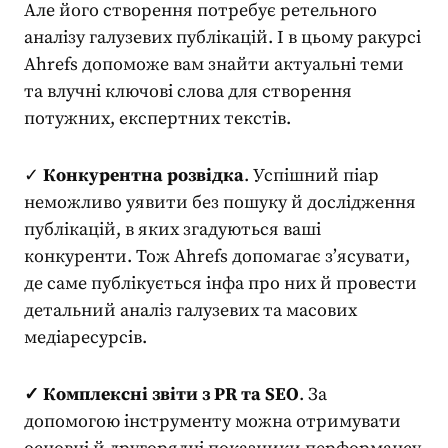
Але його створення потребує ретельного
аналізу галузевих публікацій. І в цьому ракурсі
Ahrefs допоможе вам знайти актуальні теми
та влучні ключові слова для створення
потужних, експертних текстів.
✓
Конкурентна розвідка
. Успішний
піар
неможливо уявити без пошуку й дослідження
публікацій, в яких згадуються ваші
конкуренти. Тож Ahrefs допомагає з’ясувати,
де саме публікується інфа про них й провести
детальний аналіз галузевих та масових
медіаресурсів.
✓ Комплексні звіти з
PR
та SEO
. За
допомогою інструменту можна отримувати