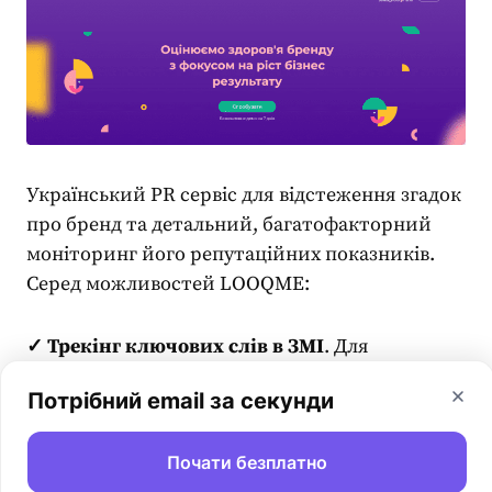
Український
PR
сервіс для відстеження згадок
про бренд та детальний, багатофакторний
моніторинг його репутаційних показників.
Серед можливостей LOOQME:
✓ Трекінг ключових слів в ЗМІ
. Для
розуміння відношення авдиторії до вашого
Потрібний email за секунди
бренду або рішення потрібно розуміти
контекст їхнього згадування в ЗМІ. LOOQME
Почати безплатно
пропонує
інструменти PR
для відстеження