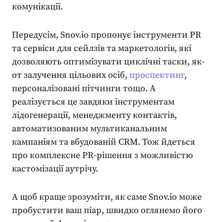
комунікації
.
Передусім, Snov.io пропонує
інструменти PR
та сервіси для сейлзів та маркетологів, які
дозволяють оптимізувати циклічні таски, як-
от залучення цільових осіб,
проспектинг
,
персоналізовані пітчинги тощо. А
реалізується це завдяки інструментам
лідогенерації, менеджменту контактів,
автоматизованим мультиканальним
кампаніям та вбудованій CRM. Тож йдеться
про комплексне PR-рішення з можливістю
кастомізації аутрічу
.
А щоб краще зрозуміти, як саме Snov.io може
пробустити ваш
піар
, швидко
оглянемо його