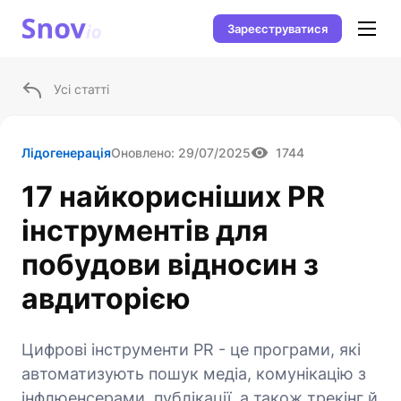
Зареєструватися
Усі статті
Лідогенерація
Оновлено:
29/07/2025
1744
17 найкорисніших PR
інструментів для
побудови відносин з
авдиторією
Цифрові інструменти PR - це програми, які
автоматизують пошук медіа, комунікацію з
інфлюенсерами, публікації, а також трекінг й