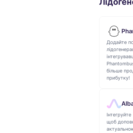
Лідоген
Pha
Додайте п
лідогенерац
інтегрував
Phantombust
більше про
прибутку!
Alb
Інтегруйте 
щоб доповн
актуально