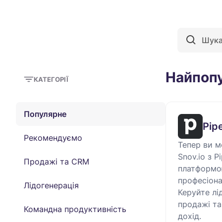
Найпопу
КАТЕГОРІЇ
Популярне
Pip
Рекомендуємо
Тепер ви м
Snov.io з P
Продажі та СRM
платформо
професіона
Лідогенерація
Керуйте лі
продажі та
Командна продуктивність
дохід.