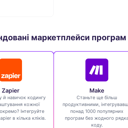
довані маркетплейси програм 
Zapier
Make
у й навичок кодингу
Станьте ще більш
аштування кожної
продуктивними, інтегрував
ї окремо? Інтегруйте
понад 1000 популярних
Zapier в кілька кліків.
програм без жодного рядк
коду.