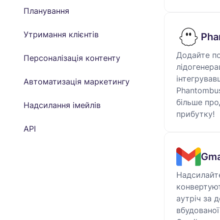
Планування
Утримання клієнтів
Pha
Додайте п
Персоналізація контенту
лідогенерац
інтегрував
Автоматизація маркетингу
Phantombust
більше про
Надсилання імейлів
прибутку!
API
Gma
Надсилайт
конвертуют
аутріч за 
вбудованої 