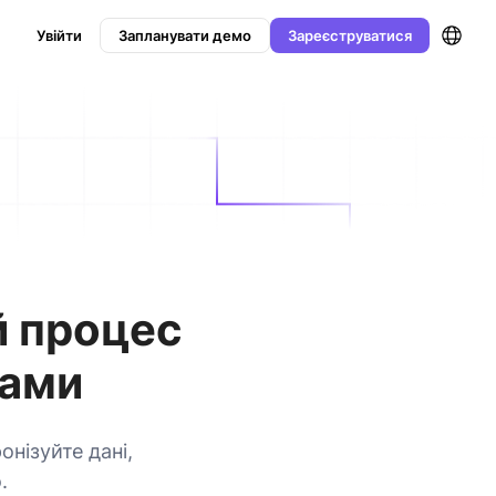
Увійти
Запланувати демо
Зареєструватися
й процес
тами
нізуйте дані,
.