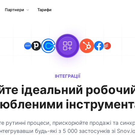
Партнери
Тарифи
ІНТЕГРАЦІЇ
те ідеальний робочи
любленими інструмен
е рутинні процеси, прискорюйте продажі та синхро
інтегрувавши будь-які з 5 000 застосунків зі Snov.io