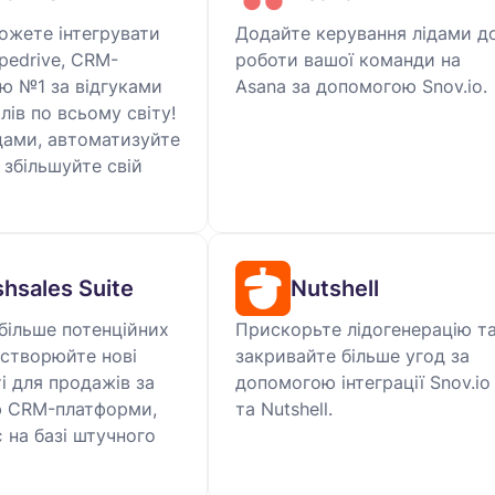
ожете інтегрувати
Додайте керування лідами д
ipedrive, CRM-
роботи вашої команди на
ю №1 за відгуками
Asana за допомогою Snov.io.
лів по всьому світу!
дами, автоматизуйте
 збільшуйте свій
shsales Suite
Nutshell
більше потенційних
Прискорьте лідогенерацію т
а створюйте нові
закривайте більше угод за
 для продажів за
допомогою інтеграції Snov.io
 CRM-платформи,
та Nutshell.
 на базі штучного