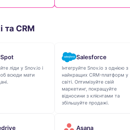
і та СRM
Spot
Salesforce
те ліди у Snov.io і
Інтегруйте Snov.io з однією з
щоб всюди мати
найкращих CRM-платформ у
ані.
світі. Оптимізуйте свій
маркетинг, покращуйте
відносини з клієнтами та
збільшуйте продажі.
edrive
Asana