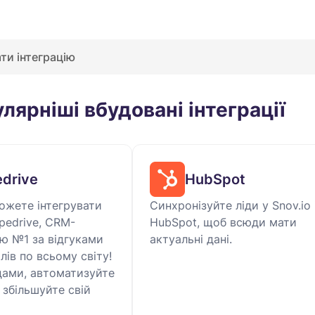
лярніші вбудовані інтеграції
edrive
HubSpot
ожете інтегрувати
Синхронізуйте ліди у Snov.io 
ipedrive, CRM-
HubSpot, щоб всюди мати
ю №1 за відгуками
актуальні дані.
лів по всьому світу!
дами, автоматизуйте
 збільшуйте свій