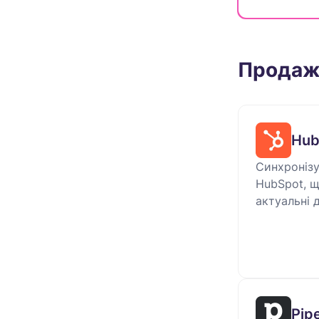
Продаж
Hub
Синхронізуй
HubSpot, 
актуальні д
Pip