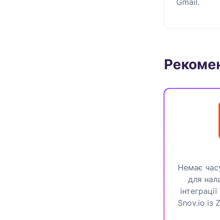
Gmail.
Рекомен
Немає час
для нал
інтеграці
Snov.io із 