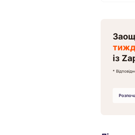
Зао
тижд
із Za
* Відповідн
Розпоч