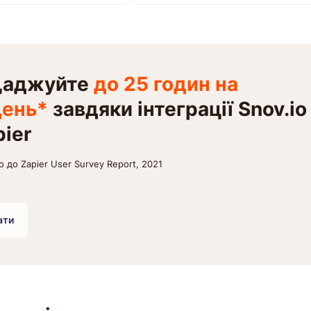
щаджуйте
до 25 годин на
ень*
завдяки інтеграції Snov.io
pier
о до Zapier User Survey Report, 2021
ати