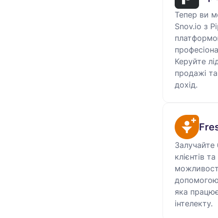
Тепер ви м
Snov.io з P
платформо
професіона
Керуйте лі
продажі та
дохід.
Fre
Залучайте 
клієнтів т
можливості
допомогою
яка працює
інтелекту.