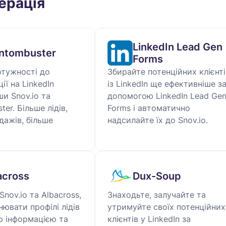
ерація
LinkedIn Lead Gen
ntombuster
Forms
отужності до
Збирайте потенційних клієнті
ії на LinkedIn
із LinkedIn ще ефективніше з
ши Snov.io та
допомогою LinkedIn Lead Ge
er. Більше лідів,
Forms і автоматично
дажів, більше
надсилайте їх до Snov.io.
across
Dux-Soup
Snov.io та Albacross,
Знаходьте, залучайте та
ювати профілі лідів
утримуйте своїх потенційних
ю інформацією та
клієнтів у LinkedIn за