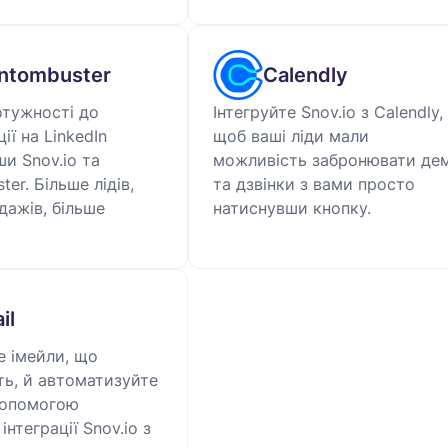
ntombuster
Calendly
отужності до
Інтегруйте Snov.io з Calendly,
ії на LinkedIn
щоб ваші ліди мали
ши Snov.io та
можливість забронювати де
er. Більше лідів,
та дзвінки з вами просто
дажів, більше
натиснувши кнопку.
il
е імейли, що
ь, й автоматизуйте
допомогою
інтеграції Snov.io з