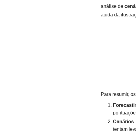
análise de
cená
ajuda da ilustr
Para resumir, os
Forecasti
pontuações
Cenários
–
tentam lev