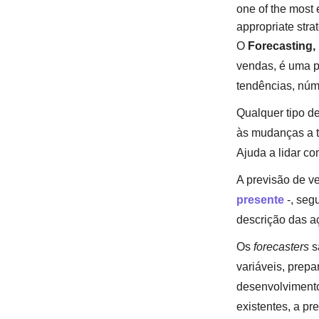
one of the most 
appropriate stra
O
Forecasting,
vendas, é uma p
tendências, núm
Qualquer tipo d
às mudanças a t
Ajuda a lidar c
A previsão de v
presente
-, seg
descrição das a
Os
forecasters
s
variáveis, prepa
desenvolvimento
existentes, a pr