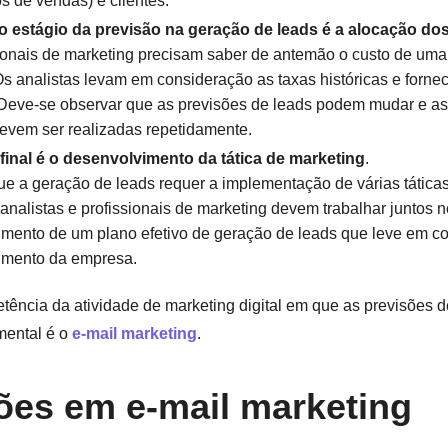
os de vendas) e clientes.
 estágio da previsão na geração de leads é a alocação do
ionais de marketing precisam saber de antemão o custo de um
 Os analistas levam em consideração as taxas históricas e forn
 Deve-se observar que as previsões de leads podem mudar e as
evem ser realizadas repetidamente.
 final é o desenvolvimento da tática de marketing
.
e a geração de leads requer a implementação de várias tátic
analistas e profissionais de marketing devem trabalhar juntos n
mento de um plano efetivo de geração de leads que leve em c
imento da empresa.
ência da atividade de marketing digital em que as previsõe
mental é o
e-mail marketing
.
ões em e-mail marketing