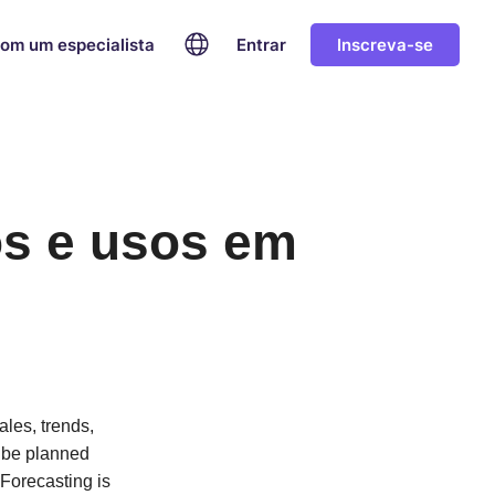
com um especialista
Entrar
Inscreva-se
pos e usos em
ales, trends,
 be planned
 Forecasting is