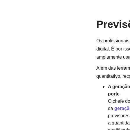
Previs
Os profissionai
digital. É por i
amplamente us
Além das ferram
quantitativo, r
A geração
porte
O chefe do
da
geraçã
previsores
a quantida