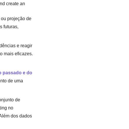
and create an
 ou projeção de
 futuras,
dências e reagir
 mais eficazes.
o passado e do
ento de uma
onjunto de
ting no
 Além dos dados