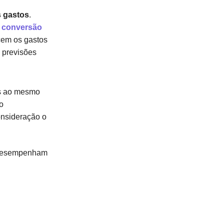
s gastos
.
a
conversão
ecem os gastos
 previsões
as ao mesmo
o
onsideração o
s desempenham