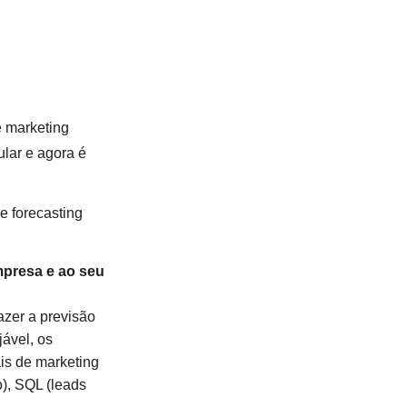
e marketing
lar e agora é
e forecasting
mpresa e ao seu
azer a previsão
ável, os
ais de marketing
o), SQL (leads