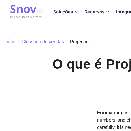
Soluções
Recursos
Integr
Início
/
Glossário de vendas
/
Projeção
O que é Proj
Forecasting
is 
numbers, and cha
carefully. It is