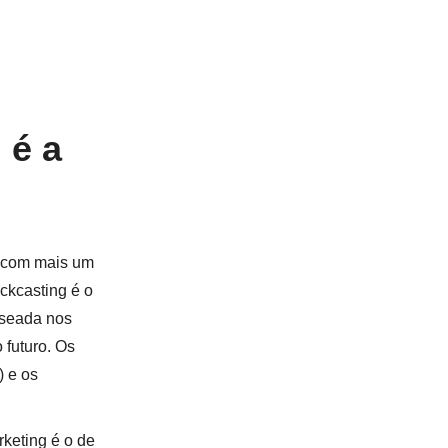
 é a
a com mais um
ckcasting é o
aseada nos
 futuro. Os
) e os
rketing é o de