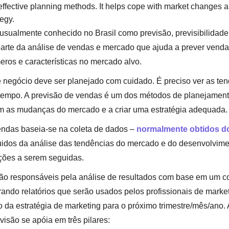
effective planning methods. It helps cope with market changes 
tegy.
usualmente conhecido no Brasil como previsão, previsibilidade
arte da análise de vendas e mercado que ajuda a prever vendas
eros e características no mercado alvo.
e negócio deve ser planejado com cuidado. É preciso ver as ten
empo. A previsão de vendas é um dos métodos de planejamento
om as mudanças do mercado e a criar uma estratégia adequada.
endas baseia-se na coleta de dados –
normalmente obtidos d
uidos da análise das tendências do mercado e do desenvolvim
ções a serem seguidas.
ão responsáveis ​​pela análise de resultados com base em um c
rando relatórios que serão usados ​​pelos profissionais de marke
 da estratégia de marketing para o próximo trimestre/mês/ano.
evisão se apóia em três pilares: