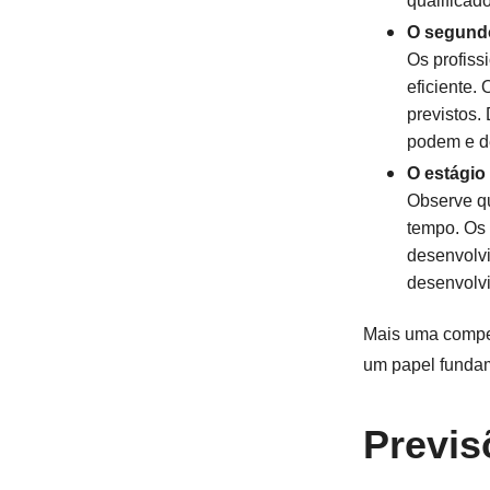
qualificad
O segundo
Os profiss
eficiente.
previstos.
podem e d
O estágio
Observe qu
tempo. Os 
desenvolvi
desenvolv
Mais uma compet
um papel funda
Previs