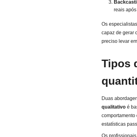
Backcast
reais após
Os especialista
capaz de gerar 
preciso levar e
Tipos 
quantit
Duas abordagens 
qualitativo
é ba
comportamento 
estatísticas pa
Os profissionais