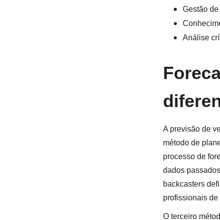
Gestão de
Conhecime
Análise crí
Foreca
difere
A previsão de v
método de plan
processo de for
dados passados 
backcasters defi
profissionais de
O terceiro métod