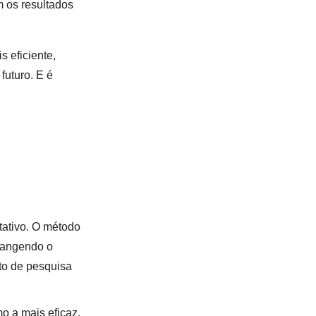
 os resultados
 eficiente,
futuro. E é
tativo. O método
brangendo o
to de pesquisa
o a mais eficaz,