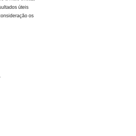
sultados úteis
 consideração os
.