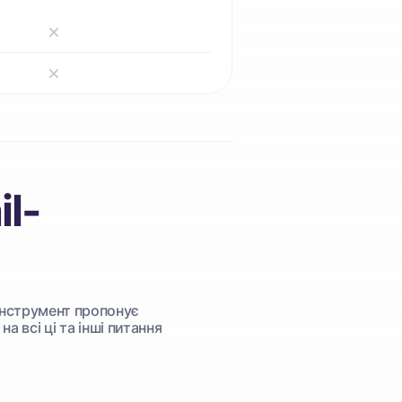
il-
й інструмент пропонує
а всі ці та інші питання