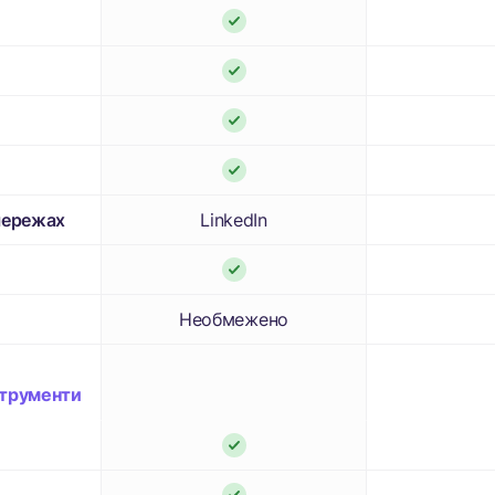
LinkedIn
мережах
Необмежено
струменти