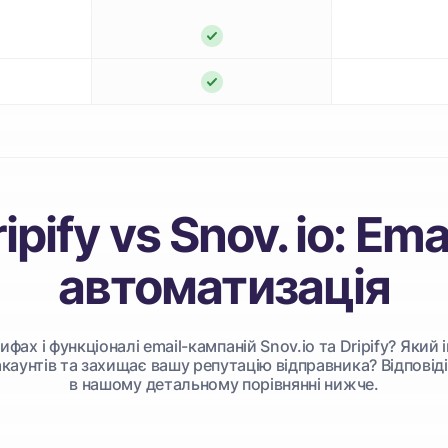
ipify vs Snov. io: Ema
автоматизація
рифах і функціоналі email-кампаній Snov.io та Dripify? Яки
аунтів та захищає вашу репутацію відправника? Відповіді н
в нашому детальному порівнянні нижче.