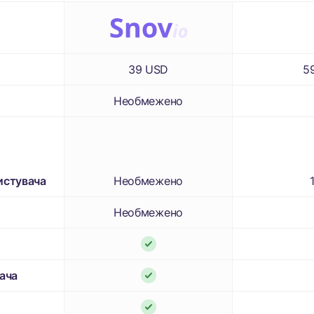
39 USD
5
Необмежено
Необмежено
истувача
Необмежено
ача