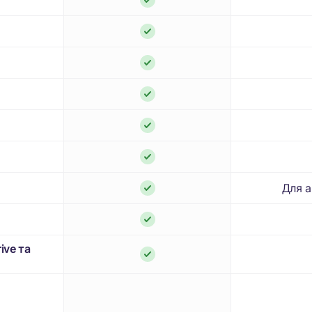
Для а
ive та