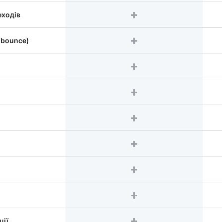
еходів
(bounce)
ції