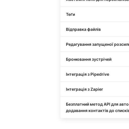
Теґи
Відправка файлів
Редагування запущеної розсил
Бронювання зустрічей
Інтеграція з Pipedrive
Інтеграція з Zapier
Безплатний метод API для авт
додавання контактів до спискі