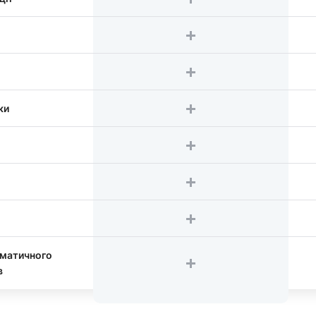
ки
оматичного
в