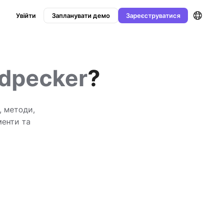
Увійти
Запланувати демо
Зареєструватися
dpecker
?
, методи,
менти та