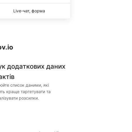
Live-чат, форма
v.io
к додаткових даних
актів
йте список даними, які
ть краще таргетувати та
лізувати розсилки.