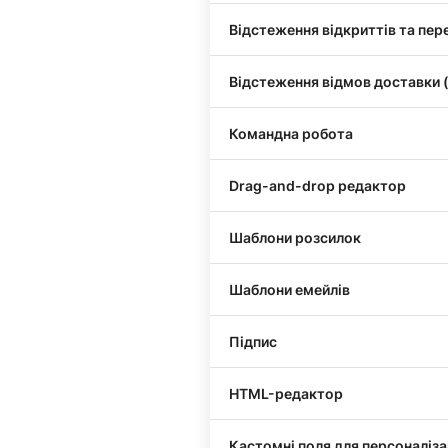
Відстеження відкриттів та пер
Відстеження відмов доставки 
Командна робота
Drag-and-drop редактор
Шаблони розсилок
Шаблони емейлів
Підпис
HTML-редактор
Кастомні поля для персоналіза