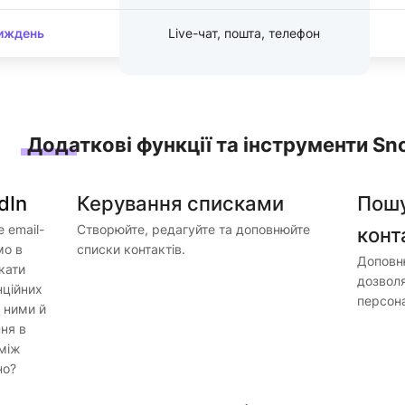
тиждень
Live-чат, пошта, телефон
Додаткові функції та інструменти Sno
dIn
Керування списками
Пошу
е email-
Створюйте, редагуйте та доповнюйте
конт
мо в
списки контактів.
Доповню
кати
дозволя
нційних
персона
з ними й
ня в
 між
но?