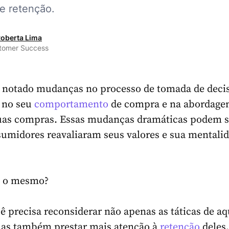
de retenção.
oberta Lima
tomer Success
r notado mudanças no processo de tomada de deci
, no seu
comportamento
de compra e na abordage
suas compras. Essas mudanças dramáticas podem s
umidores reavaliaram seus valores e sua mentali
z o mesmo?
ê precisa reconsiderar não apenas as táticas de aq
 mas também prestar mais atenção à
retenção
deles,