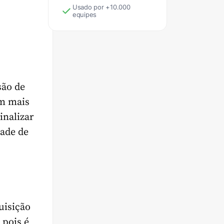
Usado por +10.000
equipes
são de
m mais
inalizar
dade de
uisição
 pois é