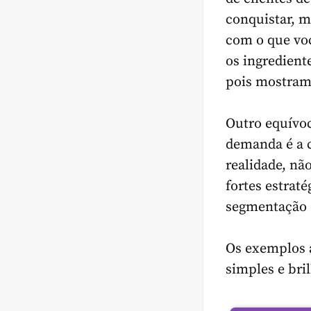
conquistar, m
com o que voc
os ingrediente
pois mostram 
Outro equívoc
demanda é a c
realidade, nã
fortes estraté
segmentação d
Os exemplos a
simples e bril