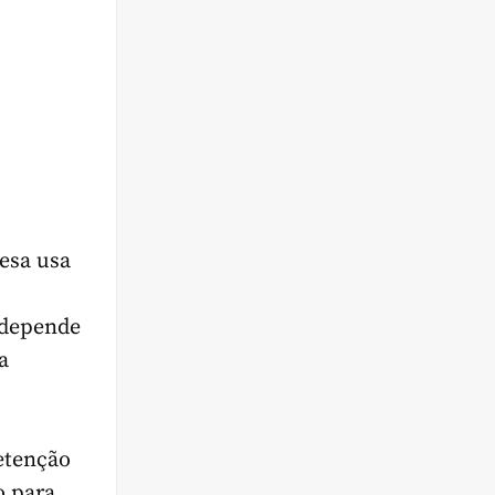
esa usa
 depende
a
etenção
o para