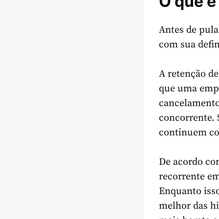
O que é
Antes de pula
com sua defi
A retenção de
que uma empr
cancelamento 
concorrente. 
continuem co
De acordo c
recorrente em
Enquanto isso
melhor das hi