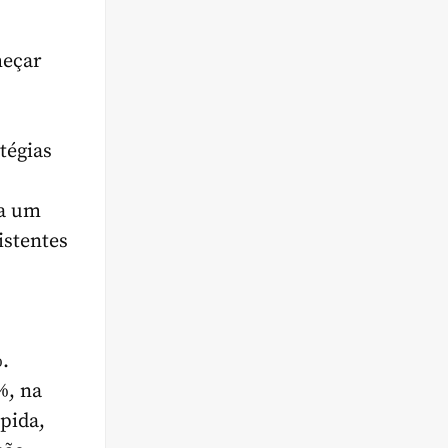
meçar
tégias
 a um
istentes
.
%, na
pida,