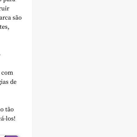
ruir
arca são
tes,
b
o com
gias de
ão tão
cá-los!