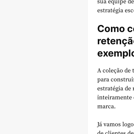
sua equipe de
estratégia es
Como co
retençã
exemplo
A coleção de 
para constru
estratégia de
inteiramente
marca.
Já vamos logo
de clientes d