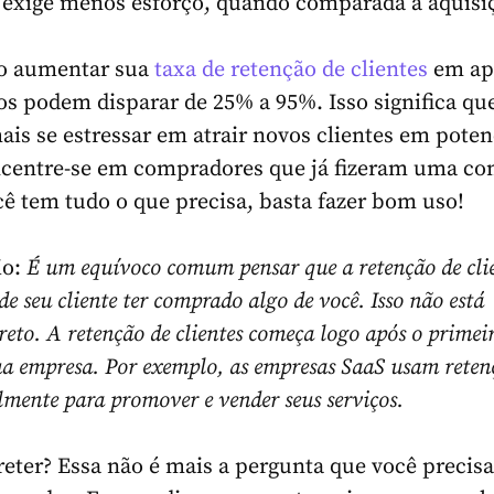
e exige menos esforço, quando comparada à aquisi
ao aumentar sua
taxa de retenção de clientes
em ap
ros podem disparar de 25% a 95%. Isso significa qu
ais se estressar em atrair novos clientes em poten
oncentre-se em compradores que já fizeram uma c
ê tem tudo o que precisa, basta fazer bom uso!
io:
É um equívoco comum pensar que a retenção de cli
e seu cliente ter comprado algo de você. Isso não está
reto. A retenção de clientes começa logo após o primei
a empresa. Por exemplo, as empresas SaaS usam reten
lmente para promover e vender seus serviços.
reter? Essa não é mais a pergunta que você precisa