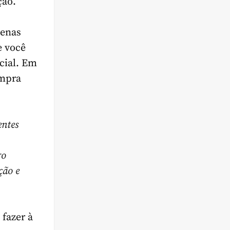
ção.
enas
e você
cial. Em
ompra
entes
ro
ção e
 fazer à