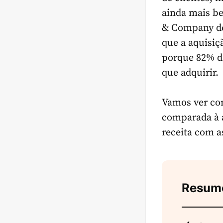
ainda mais b
& Company
de
que a aquisiç
porque
82%
d
que adquirir.
Vamos ver com
comparada à a
receita com a
Resum