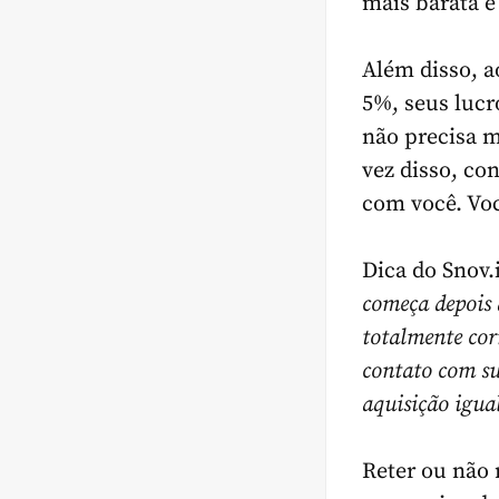
mais barata 
Além disso, 
5%
, seus luc
não precisa m
vez disso, c
com você. Voc
Dica do Snov.
começa depois d
totalmente cor
contato com su
aquisição igua
Reter ou não 