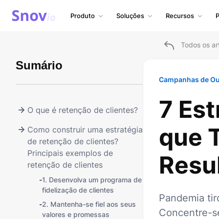
Produto
Soluções
Recursos
P
Todos os ar
Sumário
Campanhas de Ou
7 Est
O que é retenção de clientes?
que 
Como construir uma estratégia
de retenção de clientes?
Principais exemplos de
Resu
retenção de clientes
-
1. Desenvolva um programa de
fidelização de clientes
Pandemia tir
-
2. Mantenha-se fiel aos seus
Concentre-s
valores e promessas