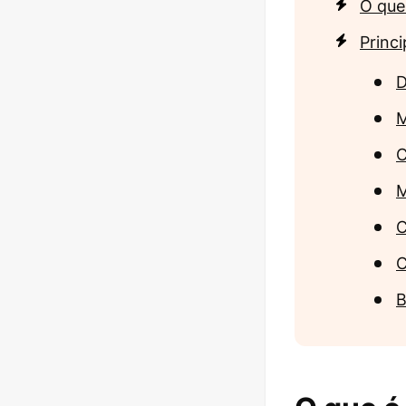
O que
Princ
D
M
C
M
C
C
B