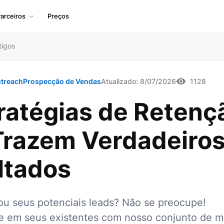
arceiros
Preços
tigos
treach
Prospecção de Vendas
Atualizado:
8/07/2026
1128
ratégias de Retenç
Trazem Verdadeiro
ltados
ou seus potenciais leads? Não se preocupe!
e em seus existentes com nosso conjunto de m