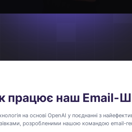
к працює наш Email-Ш
технологія на основі OpenAI у поєднанні з найефек
зівками, розробленими нашою командою email-ген