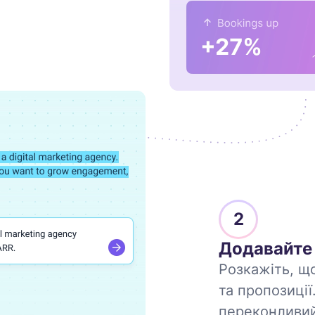
2
Додавайте 
Розкажіть, щ
та пропозиці
переконливий