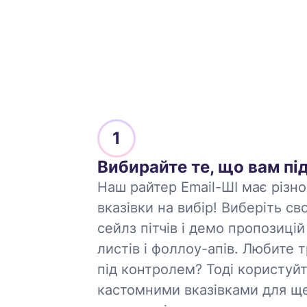
1
Вибирайте те, що вам пі
Наш райтер Email-ШІ має різно
вказівки на вибір! Виберіть св
сейлз пітчів і демо пропозицій 
листів і фоллоу-апів. Любите 
під контролем? Тоді користуй
кастомними вказівками для щ