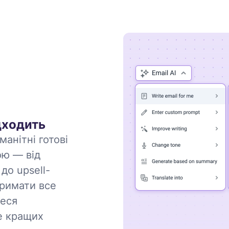
дходить
манітні готові
ою — від
до upsell-
тримати все
теся
е кращих