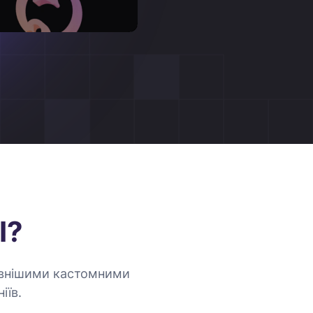
І?
тивнішими кастомними
іїв.