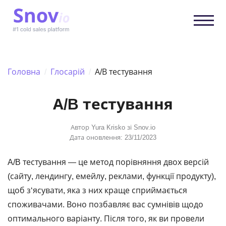
Головна
/
Глосарій
/
А/В тестування
А/B тестування
Автор
Yura Krisko
зі Snov.io
Дата оновлення: 23/11/2023
A/B тестування — це метод порівняння двох версій
(сайту, лендингу, емейлу, реклами, функції продукту),
щоб з‘ясувати, яка з них краще сприймається
споживачами. Воно позбавляє вас сумнівів щодо
оптимального варіанту. Після того, як ви провели