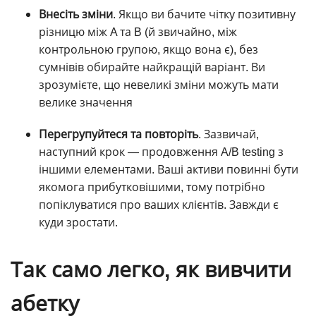
Внесіть зміни
. Якщо ви бачите чітку позитивну
різницю між A та B (й звичайно, між
контрольною групою, якщо вона є), без
сумнівів обирайте найкращій варіант. Ви
зрозумієте, що невеликі зміни можуть мати
велике значення
Перегрупуйтеся та повторіть
. Зазвичай,
наступний крок — продовження A/B testing з
іншими елементами. Ваші активи повинні бути
якомога прибутковішими, тому потрібно
попіклуватися про ваших клієнтів. Завжди є
куди зростати.
Так само легко, як вивчити
абетку