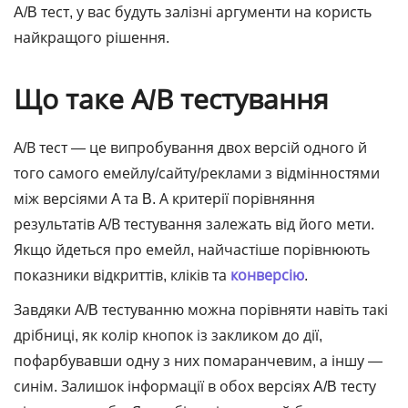
A/B тест, у вас будуть залізні аргументи на користь
найкращого рішення.
Що таке А/В тестування
А/В тест ― це випробування двох версій одного й
того самого емейлу/сайту/реклами з відмінностями
між версіями A та B. А критерії порівняння
результатів А/В тестування залежать від його мети.
Якщо йдеться про емейл, найчастіше порівнюють
показники відкриттів, кліків та
конверсію
.
Завдяки A/B тестуванню можна порівняти навіть такі
дрібниці, як колір кнопок із закликом до дії,
пофарбувавши одну з них помаранчевим, а іншу ―
синім. Залишок інформації в обох версіях A/B тесту