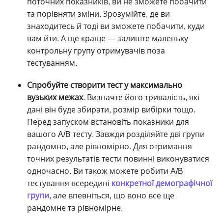
поточних показників, ви не зможете побачити
та порівняти зміни. Зрозумійте, де ви
знаходитесь й тоді ви зможете побачити, куди
вам йти. А ще краще — залиште маленьку
контрольну групу отримувачів поза
тестуванням.
Спробуйте
створити тест
у максимально
вузьких межах
. Визначте його тривалість, які
дані він буде збирати, розмір вибірки тощо.
Перед запуском встановіть показники для
вашого A/B тесту. Завжди розділяйте дві групи
рандомно, але рівномірно. Для отримання
точних результатів тести повинні виконуватися
одночасно. Ви також можете робити A/B
тестування всередині
конкретної демографічної
групи
, але впевніться, що воно все ще
рандомне та рівномірне.