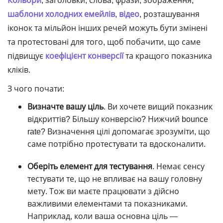
Кольори
, заголовки, слова, фрази, зображення,
шаблони холодних емейлів
,
відео
, розташування
іконок та мільйон інших речей можуть бути змінені
та протестовані для того, щоб побачити, що саме
підвищує
коефіцієнт конверсії
та кращого показника
кліків.
З чого почати:
Визначте вашу ціль
. Ви хочете вищий показник
відкриттів? Більшу конверсію? Нижчий bounce
rate? Визначення цілі допомагає зрозуміти, що
саме потрібно протестувати та вдосконалити.
Оберіть елемент для тестування
. Немає сенсу
тестувати те, що не впливає на вашу головну
мету. Тож ви маєте працювати з дійсно
важливими елементами та показниками.
Наприклад, коли ваша основна ціль —