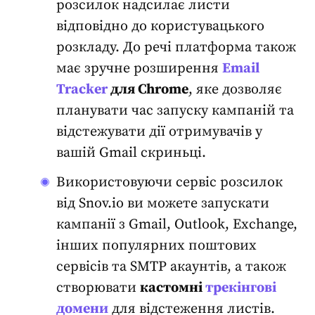
розсилок
надсилає листи
відповідно до користувацького
розкладу. До речі платформа також
має зручне розширення
Email
Tracker
для Chrome
, яке
дозволяє
планувати час запуску кампаній та
відстежувати дії отримувачів у
вашій Gmail скриньці
.
Використовуючи
сервіс розсилок
від Snov.io ви можете запускати
кампанії з Gmail, Outlook, Exchange,
інших популярних поштових
сервісів та SMTP акаунтів, а також
створювати
кастомні
трекінгові
домени
для відстеження листів
.