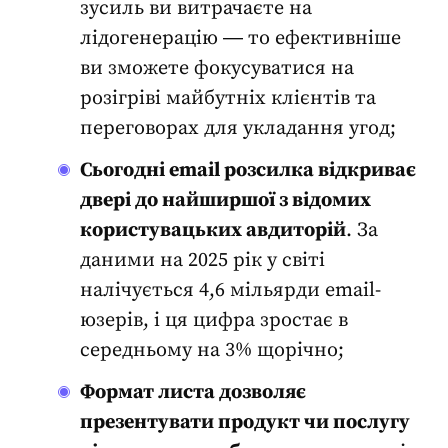
зусиль ви витрачаєте на
лідогенерацію ― то ефективніше
ви зможете фокусуватися на
розігріві майбутніх клієнтів та
переговорах
для укладання угод;
Сьогодні email розсилка відкриває
двері до найширшої з відомих
користувацьких авдиторій
.
За
даними на 2025 рік
у світі
налічується
4,6 мільярди email-
юзерів
, і ця цифра зростає в
середньому на 3% щорічно;
Формат листа дозволяє
презентувати продукт чи послугу