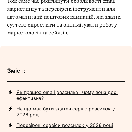
Тож саме час розглянути особливості email
маркетингу та перевірені інструменти для
автоматизації поштових кампаній, які здатні
суттєво спростити та оптимізувати роботу
маркетологів та сейлзів.
Зміст:
Як працює email розсилка і чому вона досі
ефективна?
На що має бути здатен сервіс розсилок у
2026 році
Перевірені сервіси розсилок у 2026 році