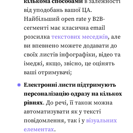
кількома способами
в залежності
від уподобань вашої ЦА.
Найбільший open rate у B2B-
сегменті має класична email
розсилка
текстових меседжів
, але
ви впевнено можете додавати до
своїх листів інфографіки, відео та
імеджі, якщо, звісно, це оцінять
ваші отримувачі;
Електронні листи підтримують
персоналізацію одразу на кількох
рівнях
. До речі, її також можна
автоматизувати як у тексті
повідомлення, так і у
візуальних
елементах
.