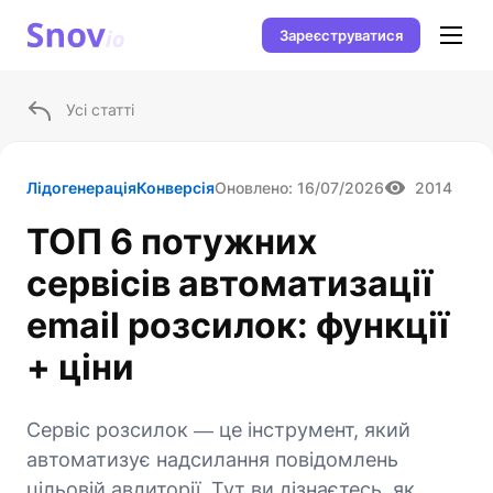
Зареєструватися
Усі статті
Лідогенерація
Конверсія
Оновлено:
16/07/2026
2014
ТОП 6 потужних
сервісів автоматизації
email розсилок: функції
+ ціни
Сервіс розсилок ― це інструмент, який
автоматизує надсилання повідомлень
цільовій авдиторії. Тут ви дізнаєтесь, як