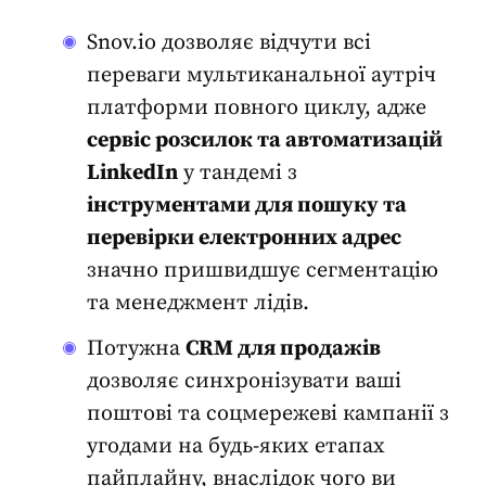
Snov.io дозволяє відчути всі
переваги мультиканальної аутріч
платформи повного циклу, адже
сервіс розсилок
та автоматизацій
LinkedIn
у тандемі з
інструментами для пошуку та
перевірки електронних адрес
значно пришвидшує сегментацію
та менеджмент лідів
.
Потужна
CRM для продажів
дозволяє
синхронізувати ваші
поштові та соцмережеві кампанії
з
угодами на будь-яких етапах
пайплайну, внаслідок чого ви