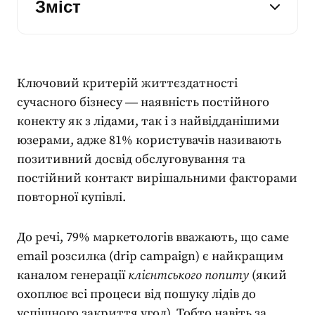
Зміст
Ключовий критерій життєздатності
сучасного бізнесу ― наявність постійного
конекту як з лідами, так і з найвідданішими
юзерами, адже
81% користувачів
називають
позитивний досвід обслуговування та
постійний контакт вирішальними факторами
повторної купівлі.
До речі,
79% маркетологів
вважають, що саме
email розсилка (drip campaign) є найкращим
каналом генерації
клієнтського попиту
(який
охоплює всі процеси від пошуку лідів до
успішного закриття угод). Тобто навіть за