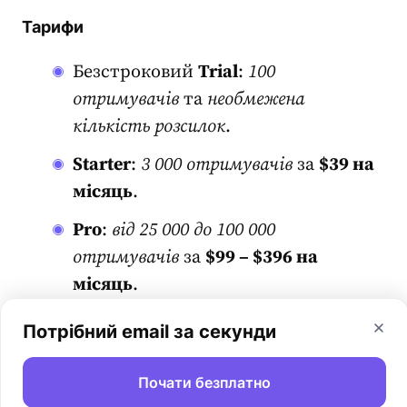
Тарифи
Безстроковий
Trial
:
100
отримувачів
та
необмежена
кількість розсилок
.
Starter
:
3 000 отримувачів
за
$39 на
місяць
.
Pro
:
від
25 000 до 100 000
отримувачів
за
$99 – $396 на
місяць
.
Ultra
:
200 000 отримувачів за
Потрібний email за секунди
$738
на місяць
.
Почати безплатно
Custom Ultra
: від 400 000