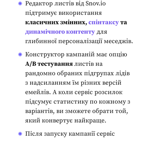
Редактор листів від Snov.io
підтримує використання
класичних змінних,
спінтаксу
та
динамічного контенту
для
глибинної персоналізації меседжів
.
Конструктор кампаній має опцію
A/B тестування
листів на
рандомно обраних підгрупах лідів
з надсиланням їм різних версій
емейлів. А коли
сервіс розсилок
підсумує статистику по кожному з
варіантів, ви зможете обрати той,
який конвертує найкраще
.
Після запуску кампанії
сервіс