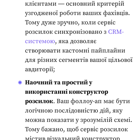
клієнтами ― основний критерій
узгодженої роботи ваших фахівців.
Тому дуже зручно, коли сервіс
розсилок синхронізовано з
CRM-
системою
, яка дозволяє
створювати кастомні пайплайни
для різних сегментів вашої цільової
авдиторії;
Наочний та простий у
використанні конструктор
розсилок
. Ваш фоллоу-ап має бути
логічною
послідовністю дій
, яку
можна показати у зрозумілій схемі.
Тому бажано, щоб сервіс розсилок
містив візуальний конструктор