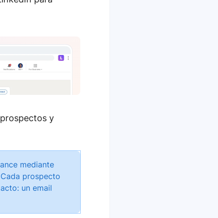
 prospectos y
lcance mediante
. Cada prospecto
acto: un email