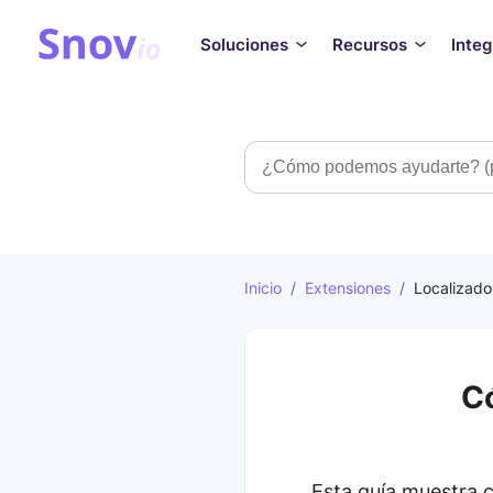
Soluciones
Recursos
Inte
Búsqueda
Inicio
/
Extensiones
/
Localizador
Có
Esta guía muestra c