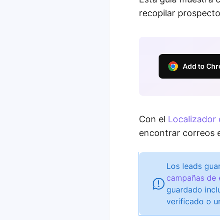
recopilar prospecto
Add to Chro
Con el
Localizador 
encontrar correos e
Los leads guar
campañas de 
guardado incl
verificado o u