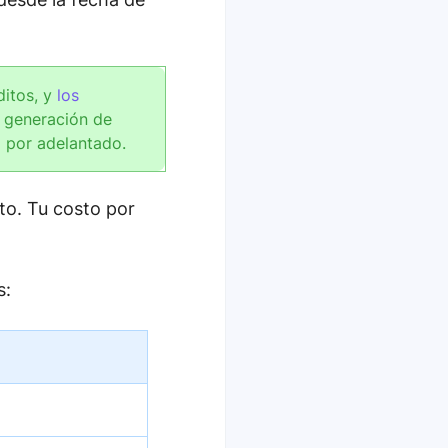
ditos, y
los
e generación de
 por adelantado.
to. Tu costo por
s: