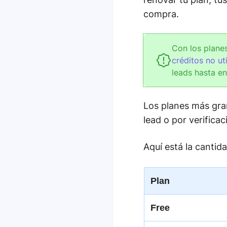
compra.
Con los plane
créditos no ut
leads hasta e
Los planes más gra
lead o por verifica
Aquí está la cantid
Plan
Free