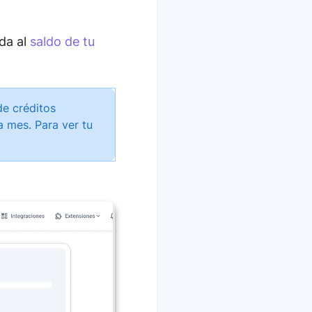
ida al
saldo de tu
de créditos
a mes. Para ver tu