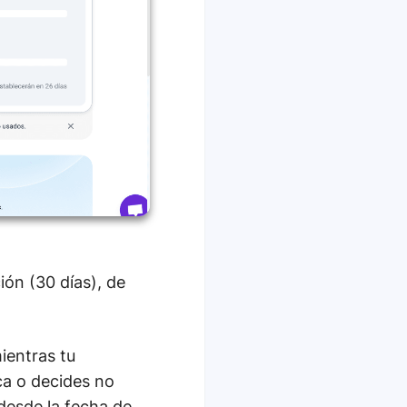
ión (30 días), de
ientras tu
ca o decides no
desde la fecha de